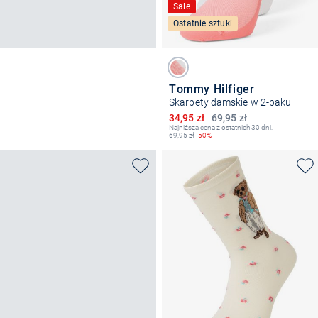
Sale
Ostatnie sztuki
Tommy Hilfiger
Skarpety damskie w 2-paku
Obniżona cena
34,95 zł
69,95 zł
Najniższa cena z ostatnich 30 dni:
69,95
zł
-50%