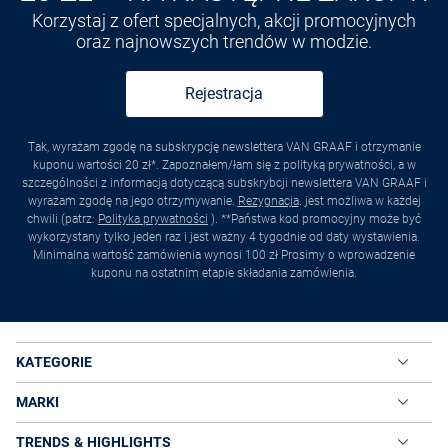
Korzystaj z ofert specjalnych, akcji promocyjnych
oraz najnowszych trendów w modzie.
Rejestracja
Tak, wyrażam zgodę na subskrypcję newslettera VAN GRAAF i otrzymanie
kuponu wartości 20 zł*. Zapoznałem/łam się z polityką prywatności, a w
szczególności z informacją dotyczącą subskrybcji newslettera VAN GRAAF i
wyrażam zgodę na jego otrzymywanie.
Rezygnacja
. jest możliwa w każdej
chwili (patrz:
Polityka prywatności
). **Państwa kod promocyjny może być
wykorzystany tylko jeden raz i jest ważny 4 tygodnie od daty wystawienia.
Minimalna wartość zamówienia wynosi 100 zł Prosimy o wprowadzenie
kuponu na ostatnim etapie składania zamówienia.
KATEGORIE
MARKI
TRENDS & HIGHLIGHTS