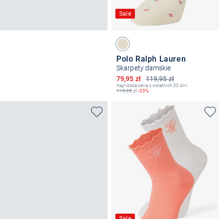
Sale
Polo Ralph Lauren
Skarpety damskie
Obniżona cena
79,95 zł
119,95 zł
Najniższa cena z ostatnich 30 dni:
119,95
zł
-33%
Sale