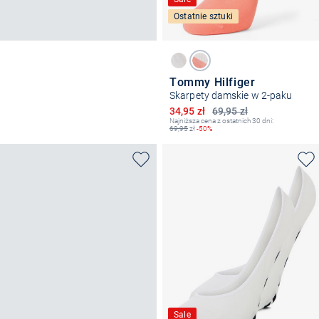
Ostatnie sztuki
Tommy Hilfiger
Skarpety damskie w 2-paku
Obniżona cena
34,95 zł
69,95 zł
Najniższa cena z ostatnich 30 dni:
69,95
zł
-50%
Sale