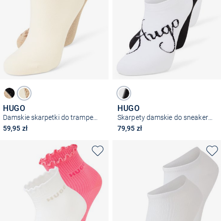
HUGO
HUGO
Damskie skarpetki do trampek w 2-paku - logo Leo
Skarpety damskie do sneakersów w zestawie 3 par – AS Monogram CC
59,95 zł
79,95 zł