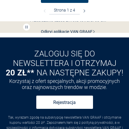
Bezpłatna dostawa z Friends
CLUB
Przedłużenie czasu zwrotu towaru: 60 dni
Odkryj aplikację VAN
GRAAF
ZALOGUJ SIĘ DO
NEWSLETTERA I OTRZYMAJ
20 ZŁ**
NA NASTĘPNE ZAKUPY!
Korzystaj z ofert specjalnych, akcji promocyjnych
oraz najnowszych trendów w modzie.
Rejestracja
Tak, wyrażam zgodę na subskrypcję newslettera VAN GRAAF i otrzymanie
kuponu wartości 20 zł*. Zapoznałem/łam się z polityką prywatności, a w
szczególności z informacją dotyczącą subskrybcji newslettera VAN GRAAF i