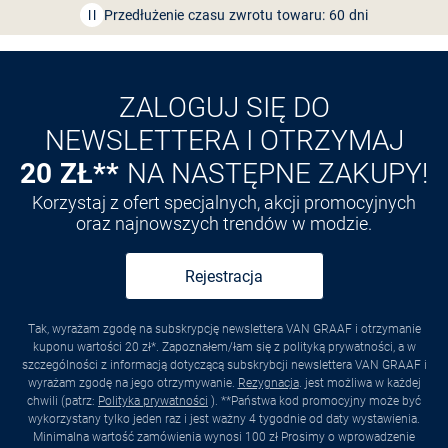
Przedłużenie czasu zwrotu towaru: 60 dni
Odkryj aplikację VAN
GRAAF
ZALOGUJ SIĘ DO
NEWSLETTERA I OTRZYMAJ
20 ZŁ**
NA NASTĘPNE ZAKUPY!
Korzystaj z ofert specjalnych, akcji promocyjnych
oraz najnowszych trendów w modzie.
Rejestracja
Tak, wyrażam zgodę na subskrypcję newslettera VAN GRAAF i otrzymanie
kuponu wartości 20 zł*. Zapoznałem/łam się z polityką prywatności, a w
szczególności z informacją dotyczącą subskrybcji newslettera VAN GRAAF i
wyrażam zgodę na jego otrzymywanie.
Rezygnacja
. jest możliwa w każdej
chwili (patrz:
Polityka prywatności
). **Państwa kod promocyjny może być
wykorzystany tylko jeden raz i jest ważny 4 tygodnie od daty wystawienia.
Minimalna wartość zamówienia wynosi 100 zł Prosimy o wprowadzenie