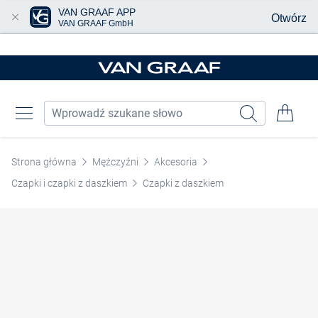
VAN GRAAF APP
Otwórz
VAN GRAAF GmbH
Przjedź do głównej zawartości
Strona główna
Mężczyźni
Akcesoria
Czapki i czapki z daszkiem
Czapki z daszkiem