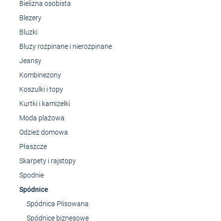
Bielizna osobista
Blezery
Bluzki
Bluzy rozpinane i nierozpinane
Jeansy
Kombinezony
Koszulki i topy
Kurtki i kamizelki
Moda plażowa
Odzież domowa
Płaszcze
Skarpety i rajstopy
Spodnie
Spódnice
Spódnica Plisowana
Spódnice biznesowe