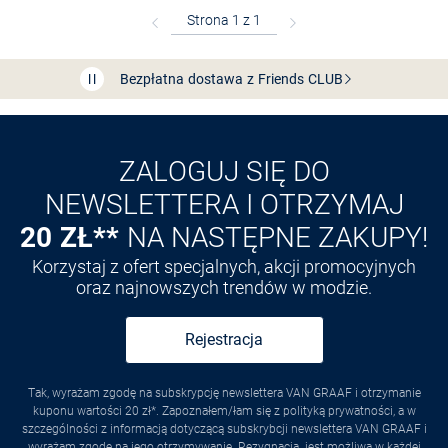
Bezpłatna dostawa z Friends
CLUB
Przedłużenie czasu zwrotu towaru: 60 dni
Odkryj aplikację VAN
GRAAF
ZALOGUJ SIĘ DO
NEWSLETTERA I OTRZYMAJ
20 ZŁ**
NA NASTĘPNE ZAKUPY!
Korzystaj z ofert specjalnych, akcji promocyjnych
oraz najnowszych trendów w modzie.
Rejestracja
Tak, wyrażam zgodę na subskrypcję newslettera VAN GRAAF i otrzymanie
kuponu wartości 20 zł*. Zapoznałem/łam się z polityką prywatności, a w
szczególności z informacją dotyczącą subskrybcji newslettera VAN GRAAF i
wyrażam zgodę na jego otrzymywanie.
Rezygnacja
. jest możliwa w każdej