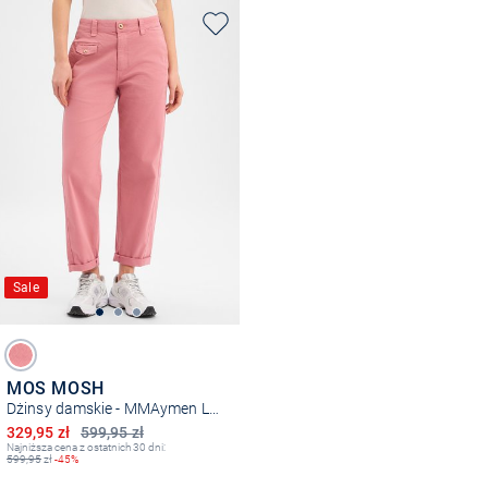
Sale
MOS MOSH
Dżinsy damskie - MMAymen Len
Obniżona cena
329,95 zł
599,95 zł
Najniższa cena z ostatnich 30 dni:
599,95
zł
-45%