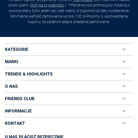
chwili (patrz:
Polityka prywatności
). **Państwa kod promocyjny może być
wykorzystany tylko jeden raz i jest ważny 4 tygodnie od daty wystawienia.
Minimalna wartość zamówienia wynosi 100 zł Prosimy o wprowadzenie
kuponu na ostatnim etapie składania zamówienia.
KATEGORIE
MARKI
TRENDS & HIGHLIGHTS
O NAS
FRIENDS CLUB
INFORMACJE
KONTAKT
U NAS PŁACISZ BEZPIECZNIE