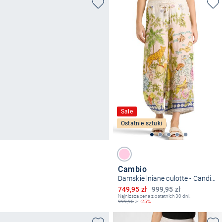
Sale
Ostatnie sztuki
Cambio
Damskie lniane culotte - Candice
Obniżona cena
749,95 zł
999,95 zł
Najniższa cena z ostatnich 30 dni:
999,95
zł
-25%