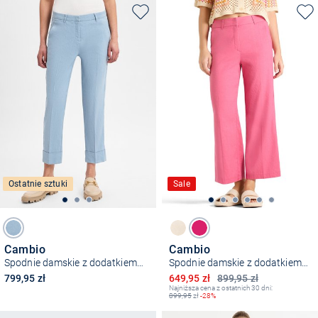
Ostatnie sztuki
Sale
Cambio
Cambio
Spodnie damskie z dodatkiem lnu – Krystal
Spodnie damskie z dodatkiem lnu – California
Obniżona cena
799,95 zł
649,95 zł
899,95 zł
Najniższa cena z ostatnich 30 dni:
899,95
zł
-28%