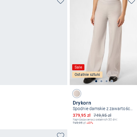
Sale
Ostatnie sztuki
Drykorn
Spodnie damskie z zawartością lnu - Before
Obniżona cena
379,95 zł
749,95 zł
Najniższa cena z ostatnich 30 dni:
749,95
zł
-49%