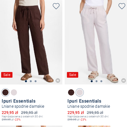
Sale
Sale
Ipuri Essentials
Ipuri Essentials
Lniane spodnie damskie
Lniane spodnie damskie
Obniżona cena
Obniżona cena
229,95 zł
299,95 zł
229,95 zł
299,95 zł
Najniższa cena z ostatnich 30 dni:
Najniższa cena z ostatnich 30 dni:
299,95
zł
-23%
299,95
zł
-23%