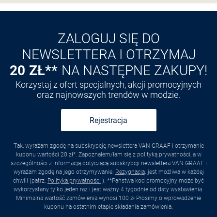
Odkryj aplikację VAN
GRAAF
ZALOGUJ SIĘ DO
NEWSLETTERA I OTRZYMAJ
20 ZŁ**
NA NASTĘPNE ZAKUPY!
Korzystaj z ofert specjalnych, akcji promocyjnych
oraz najnowszych trendów w modzie.
Rejestracja
Tak, wyrażam zgodę na subskrypcję newslettera VAN GRAAF i otrzymanie
kuponu wartości 20 zł*. Zapoznałem/łam się z polityką prywatności, a w
szczególności z informacją dotyczącą subskrybcji newslettera VAN GRAAF i
wyrażam zgodę na jego otrzymywanie.
Rezygnacja
. jest możliwa w każdej
chwili (patrz:
Polityka prywatności
). **Państwa kod promocyjny może być
wykorzystany tylko jeden raz i jest ważny 4 tygodnie od daty wystawienia.
Minimalna wartość zamówienia wynosi 100 zł Prosimy o wprowadzenie
kuponu na ostatnim etapie składania zamówienia.