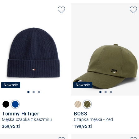
Nowość
Nowość
Tommy Hilfiger
BOSS
Męska czapka z kaszmiru
Czapka męska - Zed
369,95 zł
199,95 zł