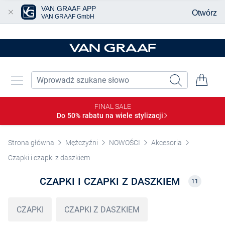
VAN GRAAF APP
Otwórz
VAN GRAAF GmbH
Przjedź do głównej zawartości
FINAL SALE
Do 50% rabatu na wiele
stylizacji
Strona główna
Mężczyźni
NOWOŚCI
Akcesoria
Czapki i czapki z daszkiem
CZAPKI I CZAPKI Z DASZKIEM
11
CZAPKI
CZAPKI Z DASZKIEM