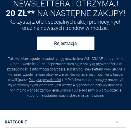
NEWSLETTERA I OTRZYMAJ
20 ZŁ**
NA NASTĘPNE ZAKUPY!
Korzystaj z ofert specjalnych, akcji promocyjnych
oraz najnowszych trendów w modzie.
Rejestracja
Tak, wyrażam zgodę na subskrypcję newslettera VAN GRAAF i otrzymanie
kuponu wartości 20 zł*. Zapoznałem/łam się z polityką prywatności, a w
szczególności z informacją dotyczącą subskrybcji newslettera VAN GRAAF i
wyrażam zgodę na jego otrzymywanie.
Rezygnacja
. jest możliwa w każdej
chwili (patrz:
Polityka prywatności
). **Państwa kod promocyjny może być
wykorzystany tylko jeden raz i jest ważny 4 tygodnie od daty wystawienia.
Minimalna wartość zamówienia wynosi 100 zł Prosimy o wprowadzenie
kuponu na ostatnim etapie składania zamówienia.
KATEGORIE