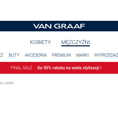
KOBIETY
MĘŻCZYŹNI
EŻ
BUTY
AKCESORIA
PREMIUM
MARKI
WYPRZEDA
FINAL SALE
Do 50% rabatu na wiele
stylizacji
i i szelki