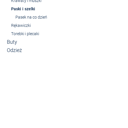
Krawaty i muszki
Paski i szelki
Pasek na co dzień
Rękawiczki
Torebki i plecaki
Buty
Odzież