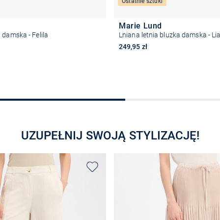
Ostatnie sztuki
Marie Lund
 damska - Felila
Lniana letnia bluzka damska - Li
249,95 zł
Wybierz rozmiar
Wybierz rozmiar
UZUPEŁNIJ SWOJĄ STYLIZACJĘ!