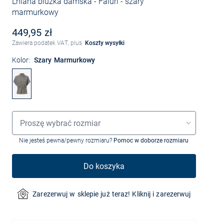
Lniana bluzka damska - Faluri
- szary
marmurkowy
449,95 zł
Zawiera podatek VAT, plus
Koszty wysyłki
Kolor:
Szary Marmurkowy
Wybór rozmiaru
Proszę wybrać rozmiar
Nie jesteś pewna/pewny rozmiaru?
Pomoc w doborze rozmiaru
Do koszyka
Zarezerwuj w sklepie już teraz! Kliknij i zarezerwuj