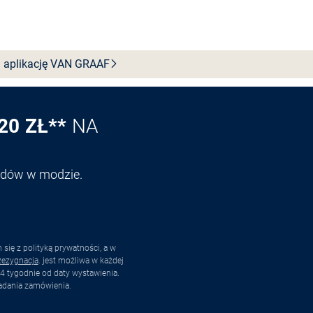
 aplikację VAN
GRAAF
20 ZŁ**
NA
endów w modzie.
ię z polityką prywatności, a w
ezygnacja
. jest możliwa w każdej
4 tygodnie od daty wystawienia.
adania zamówienia.