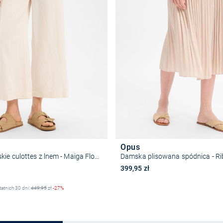
Opus
Spodnie damskie culottes z lnem - Maiga Flow
Damska plisowana spódnica - Ri
na
399,95 zł
tatnich 30 dni:
449,95
zł
-27%
Wybierz rozmiar