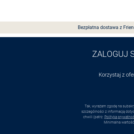
Bezpłatna dostawa z Frie
ZALOGUJ 
Korzystaj z of
Tak, wyrażam zgodę na subskry
szczególności z informacją dot
chwili (patrz:
Polityka prywatnoś
Minimalna wartość