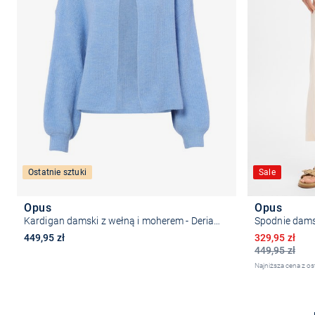
Ostatnie sztuki
Sale
Opus
Opus
Kardigan damski z wełną i moherem - Deriana
Obniżona ce
449,95 zł
329,95 zł
449,95 zł
Najniższa cena z os
Wybierz rozmiar