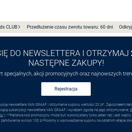
Wybierz rozmiar
nds
CLUB
Przedłużenie czasu zwrotu towaru: 60 dni
Odkryj
SIĘ DO NEWSLETTERA I OTRZYMAJ
NASTĘPNE ZAKUPY!
ert specjalnych, akcji promocyjnych oraz najnowszych tr
Rejestracja
pcję newslettera VAN GRAAF i otrzymanie kuponu wartości 20 zł*. Zapoznałem/łam s
yczącą subskrybcji newslettera VAN GRAAF i wyrażam zgodę na jego otrzymywanie.
R
ci
). **Państwa kod promocyjny może być wykorzystany tylko jeden raz i jest ważny 
 zamówienia wynosi 100 zł Prosimy o wprowadzenie kuponu na ostatnim etapie skł