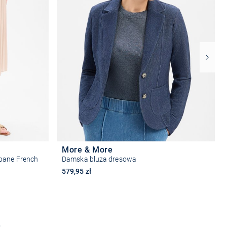
More & More
bane French
Damska bluza dresowa
579,95 zł
Wybierz rozmiar