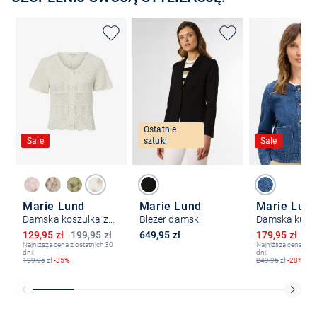
Ostatnie
Sale
sztuki
Sale
Marie Lund
Marie Lund
Marie Lun
Damska koszulka z dzianiny
Blezer damski
Obniżona cena
Obniżona ce
129,95 zł
199,95 zł
649,95 zł
179,95 zł
24
Najniższa cena z ostatnich 30
Najniższa cena z os
dni:
dni:
199,95
zł
-35%
249,95
zł
-28%