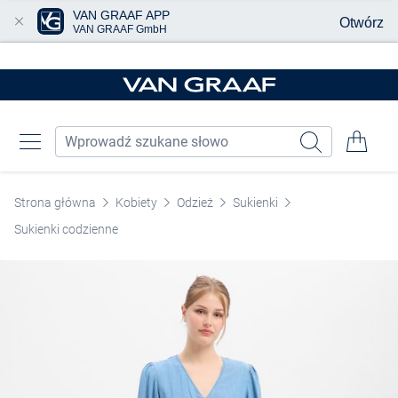
VAN GRAAF APP
Otwórz
VAN GRAAF GmbH
Przjedź do głównej zawartości
Strona główna
Kobiety
Odzież
Sukienki
Sukienki codzienne