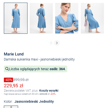
Marie Lund
Damska sukienka maxi
- jasnoniebieski jednolity
Liczba oglądających teraz
osób: 364
.
399,95 zł
Cena obniżona o
-43%
Stara cena
Obniżona cena
229,95 zł
Zawiera podatek VAT, plus
Koszty wysyłki
Najniższa cena z ostatnich 30 dni:
299,95
zł
-23%
Kolor:
Jasnoniebieski Jednolity