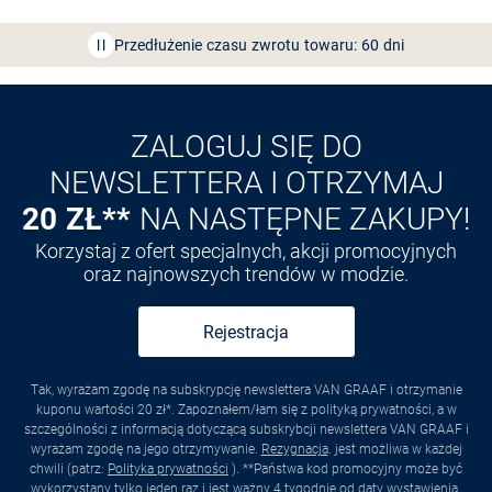
Bezpłatna dostawa z Friends
CLUB
Przedłużenie czasu zwrotu towaru: 60 dni
Odkryj aplikację VAN
GRAAF
ZALOGUJ SIĘ DO
NEWSLETTERA I OTRZYMAJ
20 ZŁ**
NA NASTĘPNE ZAKUPY!
Korzystaj z ofert specjalnych, akcji promocyjnych
oraz najnowszych trendów w modzie.
Rejestracja
Tak, wyrażam zgodę na subskrypcję newslettera VAN GRAAF i otrzymanie
kuponu wartości 20 zł*. Zapoznałem/łam się z polityką prywatności, a w
szczególności z informacją dotyczącą subskrybcji newslettera VAN GRAAF i
wyrażam zgodę na jego otrzymywanie.
Rezygnacja
. jest możliwa w każdej
chwili (patrz:
Polityka prywatności
). **Państwa kod promocyjny może być
wykorzystany tylko jeden raz i jest ważny 4 tygodnie od daty wystawienia.