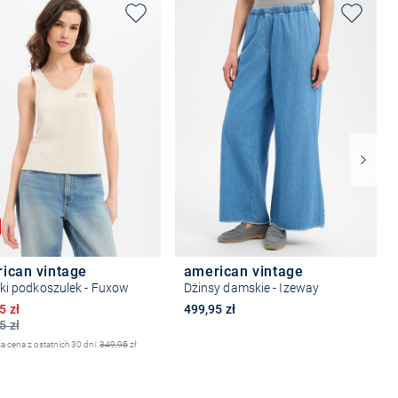
ican vintage
american vintage
i podkoszulek - Fuxow
Dżinsy damskie - Izeway
ona cena
5 zł
499,95 zł
5 zł
a cena z ostatnich 30 dni:
349,95
zł