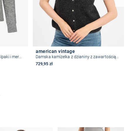
american vintage
Damski kardigan z zawartością alpaki i merynosów - Nor
Damska kamizelka z dzianiny z zawartością alpaki - East
729,95 zł
Wybierz rozmiar