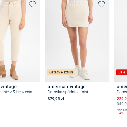
Ostatnie sztuki
Sale
 vintage
american vintage
amer
Damskie spodnie z 5 kieszeniami - Tineborow
Damska spódnica mini
Damsk
Obniż
379,95 zł
229,9
349,9
Najniższ
-34%