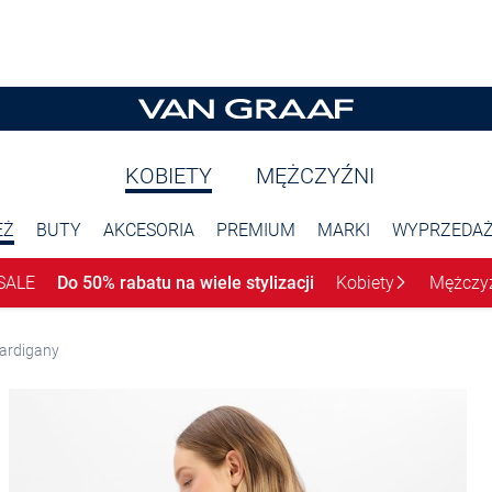
KOBIETY
MĘŻCZYŹNI
EŻ
BUTY
AKCESORIA
PREMIUM
MARKI
WYPRZEDA
SALE
Do 50% rabatu na wiele stylizacji
Kobiety
Mężczy
ardigany