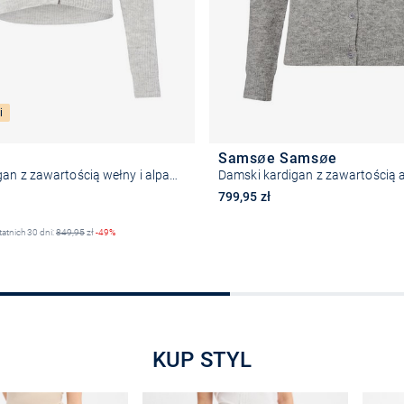
i
Samsøe Samsøe
Damski kardigan z zawartością wełny i alpaki - Sarendie
na
799,95 zł
tatnich 30 dni:
849,95
zł
-49%
Wybierz rozmiar
Wybierz rozmiar
KUP STYL