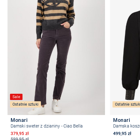
Sale
Ostatnie sztuki
Ostatnie sztuk
Monari
Monari
Damski sweter z dzianiny - Ciao Bella
Damska koszu
Obniżona cena
379,95 zł
499,95 zł
599,95 zł