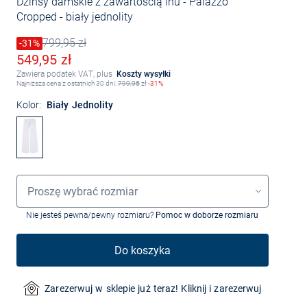
Dżinsy damskie z zawartością lnu - Palazzo
Cropped
- biały jednolity
799,95 zł
Cena obniżona o
-31%
Stara cena
Obniżona cena
549,95 zł
Zawiera podatek VAT, plus
Koszty wysyłki
Najniższa cena z ostatnich 30 dni:
799,95
zł
-31%
Kolor:
Biały Jednolity
Wybór rozmiaru
Proszę wybrać rozmiar
Nie jesteś pewna/pewny rozmiaru?
Pomoc w doborze rozmiaru
Do koszyka
Zarezerwuj w sklepie już teraz! Kliknij i zarezerwuj