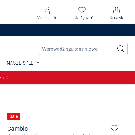
Moje konto
Lista życzeń
Koszyk
Ż
NASZE SKLEPY
źni
Sale
Cambio