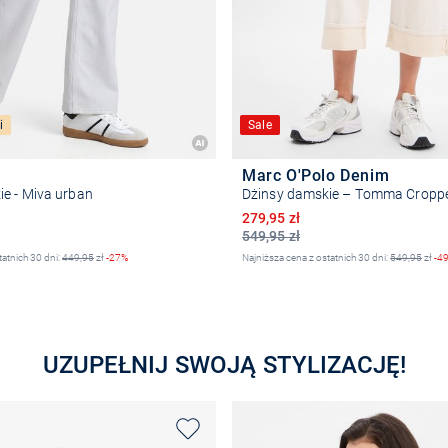
i
Sale
Marc O'Polo Denim
ie - Miva urban
Dżinsy damskie – Tomma Cropp
na
Obniżona cena
279,95 zł
549,95 zł
tatnich 30 dni:
449,95
zł
-27%
Najniższa cena z ostatnich 30 dni:
549,95
zł
-4
Wybierz rozmiar
Wybierz rozmiar
UZUPEŁNIJ SWOJĄ STYLIZACJĘ!