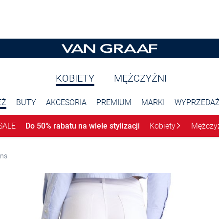
KOBIETY
MĘŻCZYŹNI
EŻ
BUTY
AKCESORIA
PREMIUM
MARKI
WYPRZEDA
SALE
Do 50% rabatu na wiele stylizacji
Kobiety
Mężczy
ans