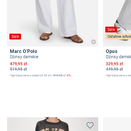
Sale
Sale
Ostatnie sztuk
Marc O'Polo
Opus
Dżinsy damskie
Dżinsy damsk
Obniżona cena
Obniżona ce
479,95 zł
329,95 zł
519,95 zł
449,95 zł
Najniższa cena z ostatnich 30 dni:
519,95
zł
-8%
Najniższa cena z os
Wybierz rozmiar