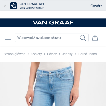
VAN GRAAF APP
Otwórz
VAN GRAAF GmbH
Przjedź do głównej zawartości
Strona główna
Kobiety
Odzież
Jeansy
Flared Jeans