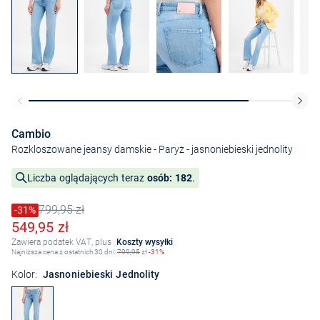
Cambio
Rozkloszowane jeansy damskie - Paryż
- jasnoniebieski jednolity
Liczba oglądających teraz
osób: 182
.
799,95 zł
Cena obniżona o
-31%
Stara cena
Obniżona cena
549,95 zł
Zawiera podatek VAT, plus
Koszty wysyłki
Najniższa cena z ostatnich 30 dni:
799,95
zł
-31%
Kolor:
Jasnoniebieski Jednolity