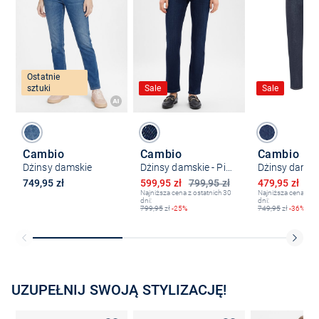
Ostatnie
sztuki
Sale
Sale
Cambio
Cambio
Cambio
Dżinsy damskie
Dżinsy damskie - Piper długie
Obniżona cena
Obniżona ce
749,95 zł
599,95 zł
799,95 zł
479,95 zł
74
Najniższa cena z ostatnich 30
Najniższa cena z os
dni:
dni:
799,95
zł
-25%
749,95
zł
-36%
UZUPEŁNIJ SWOJĄ STYLIZACJĘ!