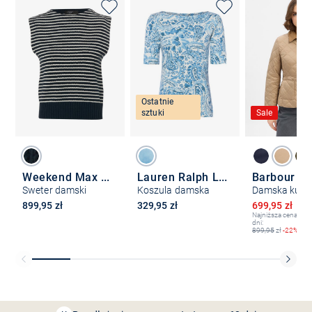
Ostatnie
sztuki
Sale
Weekend Max Mara
Lauren Ralph Lauren
Barbour
Sweter damski
Koszula damska
Obniżona ce
899,95 zł
329,95 zł
699,95 zł
89
Najniższa cena z os
dni:
899,95
zł
-22%
Bezpłatna dostawa z Friends
CLUB