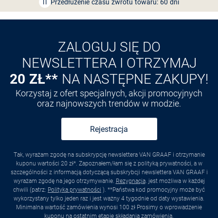
Przedłużenie czasu zwrotu towaru: 60 dni
Odkryj aplikację VAN
GRAAF
ZALOGUJ SIĘ DO
NEWSLETTERA I OTRZYMAJ
20 ZŁ**
NA NASTĘPNE ZAKUPY!
Korzystaj z ofert specjalnych, akcji promocyjnych
oraz najnowszych trendów w modzie.
Rejestracja
Tak, wyrażam zgodę na subskrypcję newslettera VAN GRAAF i otrzymanie
kuponu wartości 20 zł*. Zapoznałem/łam się z polityką prywatności, a w
szczególności z informacją dotyczącą subskrybcji newslettera VAN GRAAF i
wyrażam zgodę na jego otrzymywanie.
Rezygnacja
. jest możliwa w każdej
chwili (patrz:
Polityka prywatności
). **Państwa kod promocyjny może być
wykorzystany tylko jeden raz i jest ważny 4 tygodnie od daty wystawienia.
Minimalna wartość zamówienia wynosi 100 zł Prosimy o wprowadzenie
kuponu na ostatnim etapie składania zamówienia.