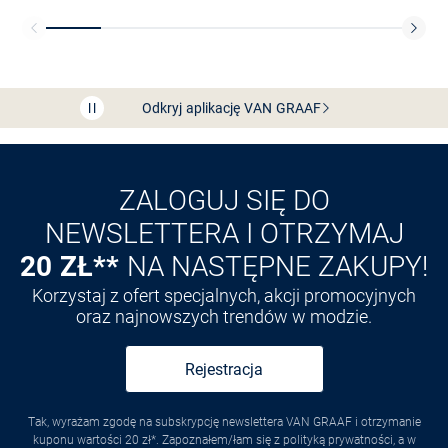
Bezpłatna dostawa z Friends
CLUB
Przedłużenie czasu zwrotu towaru: 60 dni
Odkryj aplikację VAN
GRAAF
ZALOGUJ SIĘ DO
NEWSLETTERA I OTRZYMAJ
20 ZŁ**
NA NASTĘPNE ZAKUPY!
Korzystaj z ofert specjalnych, akcji promocyjnych
oraz najnowszych trendów w modzie.
Rejestracja
Tak, wyrażam zgodę na subskrypcję newslettera VAN GRAAF i otrzymanie
kuponu wartości 20 zł*. Zapoznałem/łam się z polityką prywatności, a w