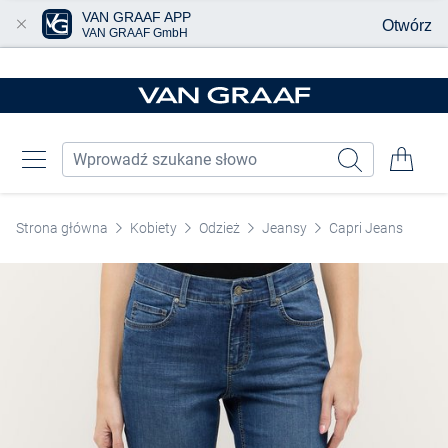
VAN GRAAF APP
Otwórz
VAN GRAAF GmbH
Przjedź do głównej zawartości
Strona główna
Kobiety
Odzież
Jeansy
Capri Jeans