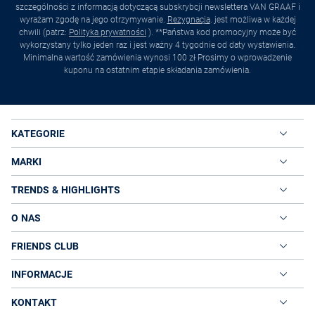
szczególności z informacją dotyczącą subskrybcji newslettera VAN GRAAF i
wyrażam zgodę na jego otrzymywanie.
Rezygnacja
. jest możliwa w każdej
chwili (patrz:
Polityka prywatności
). **Państwa kod promocyjny może być
wykorzystany tylko jeden raz i jest ważny 4 tygodnie od daty wystawienia.
Minimalna wartość zamówienia wynosi 100 zł Prosimy o wprowadzenie
kuponu na ostatnim etapie składania zamówienia.
KATEGORIE
MARKI
TRENDS & HIGHLIGHTS
O NAS
FRIENDS CLUB
INFORMACJE
KONTAKT