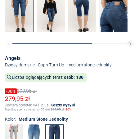
Angels
Dżinsy damskie - Capri Turn Up
- medium stone jednolity
Liczba oglądających teraz
osób: 130
.
399,95 zł
Cena obniżona o
-30%
Stara cena
Obniżona cena
279,95 zł
Zawiera podatek VAT, plus
Koszty wysyłki
Najniższa cena z ostatnich 30 dni:
399,95
zł
-30%
Kolor:
Medium Stone Jednolity