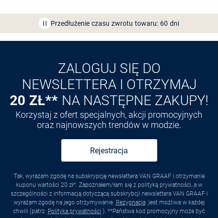
Bezpłatna dostawa z Friends
CLUB
Przedłużenie czasu zwrotu towaru: 60 dni
Odkryj aplikację VAN
GRAAF
ZALOGUJ SIĘ DO
NEWSLETTERA I OTRZYMAJ
20 ZŁ**
NA NASTĘPNE ZAKUPY!
Korzystaj z ofert specjalnych, akcji promocyjnych
oraz najnowszych trendów w modzie.
Rejestracja
Tak, wyrażam zgodę na subskrypcję newslettera VAN GRAAF i otrzymanie
kuponu wartości 20 zł*. Zapoznałem/łam się z polityką prywatności, a w
szczególności z informacją dotyczącą subskrybcji newslettera VAN GRAAF i
wyrażam zgodę na jego otrzymywanie.
Rezygnacja
. jest możliwa w każdej
chwili (patrz:
Polityka prywatności
). **Państwa kod promocyjny może być