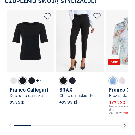
UZUPEŁNIJ SWOJĄ STYLIZACJĘ!
Sale
+7
Franco Callegari
BRAX
Franco Cal
Koszulka damska
Chino damskie - Maron
Bluzka dams
Obniżona ce
99,95 zł
499,95 zł
179,95 zł
24
Najniższa cena z os
dni:
249,95
zł
-28%