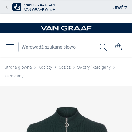
VAN GRAAF APP
Otwórz
VAN GRAAF GmbH
Przjedź do głównej zawartości
Strona główna
Kobiety
Odzież
Swetry i kardigany
Kardigany