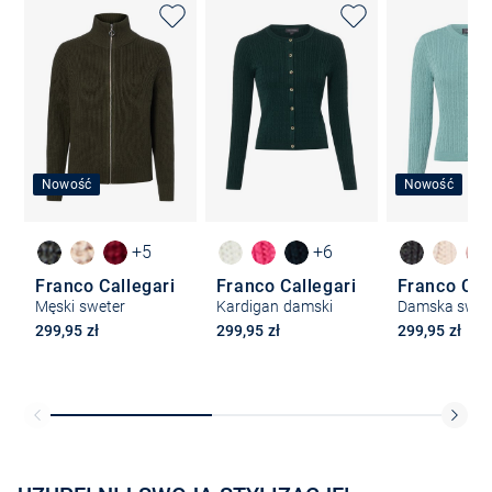
Nowość
Nowość
+5
+6
Franco Callegari
Franco Callegari
Franco Cal
Męski sweter
Kardigan damski
Damska swet
299,95 zł
299,95 zł
299,95 zł