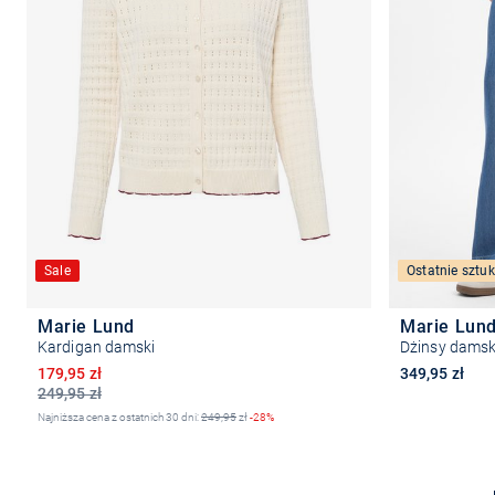
Sale
Ostatnie sztuk
Marie Lund
Marie Lun
Kardigan damski
Dżinsy damsk
Obniżona cena
179,95 zł
349,95 zł
249,95 zł
Najniższa cena z ostatnich 30 dni:
249,95
zł
-28%