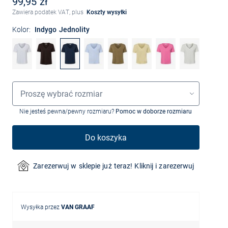
99,95 zł
Zawiera podatek VAT, plus
Koszty wysyłki
Kolor:
Indygo Jednolity
Wybór rozmiaru
Proszę wybrać rozmiar
Nie jesteś pewna/pewny rozmiaru?
Pomoc w doborze rozmiaru
Do koszyka
Zarezerwuj w sklepie już teraz! Kliknij i zarezerwuj
Wysyłka przez
VAN GRAAF