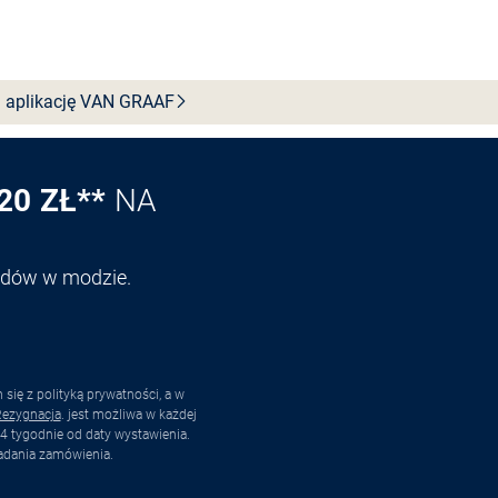
Wybierz rozmiar
 aplikację VAN
GRAAF
20 ZŁ**
NA
endów w modzie.
ię z polityką prywatności, a w
ezygnacja
. jest możliwa w każdej
4 tygodnie od daty wystawienia.
adania zamówienia.