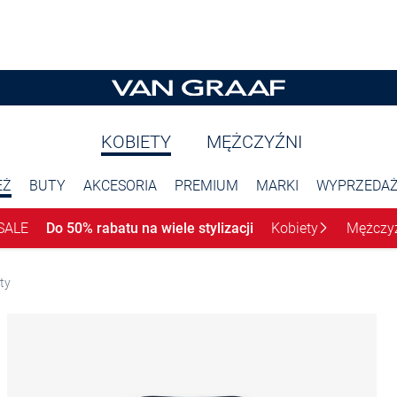
KOBIETY
MĘŻCZYŹNI
EŻ
BUTY
AKCESORIA
PREMIUM
MARKI
WYPRZEDA
SALE
Do 50% rabatu na wiele stylizacji
Kobiety
Mężczy
rty