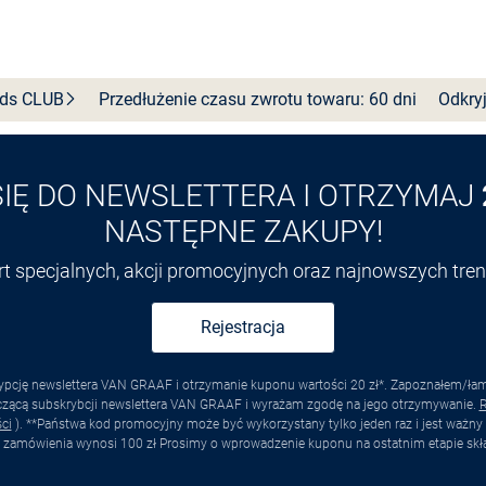
Wybierz rozmiar
nds
CLUB
Przedłużenie czasu zwrotu towaru: 60 dni
Odkryj
SIĘ DO NEWSLETTERA I OTRZYMAJ
NASTĘPNE ZAKUPY!
ert specjalnych, akcji promocyjnych oraz najnowszych tr
Rejestracja
pcję newslettera VAN GRAAF i otrzymanie kuponu wartości 20 zł*. Zapoznałem/łam s
yczącą subskrybcji newslettera VAN GRAAF i wyrażam zgodę na jego otrzymywanie.
R
ci
). **Państwa kod promocyjny może być wykorzystany tylko jeden raz i jest ważny 
 zamówienia wynosi 100 zł Prosimy o wprowadzenie kuponu na ostatnim etapie skł