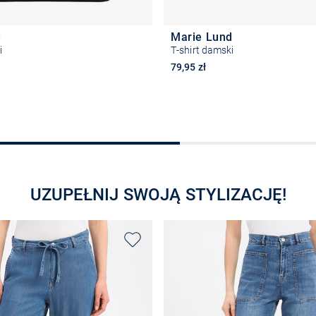
d
Marie Lund
i
T-shirt damski
79,95 zł
+2
+
Wybierz rozmiar
Wybierz rozmiar
UZUPEŁNIJ SWOJĄ STYLIZACJĘ!