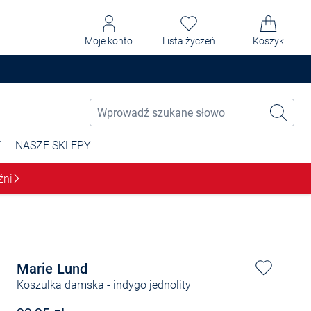
Moje konto
Lista życzeń
Koszyk
Ż
NASZE SKLEPY
źni
Marie Lund
Koszulka damska
- indygo jednolity