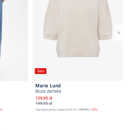
Sale
Marie Lund
Bluza damska
Obniżona cena
129,95 zł
199,95 zł
8%
Najniższa cena z ostatnich 30 dni:
199,95
zł
-35%