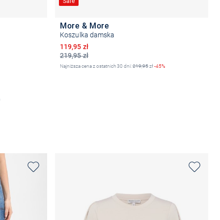
Sale
More & More
Koszulka damska
Obniżona cena
119,95 zł
219,95 zł
2
Najniższa cena z ostatnich 30 dni:
219,95
zł
-45%
Wybierz rozmiar