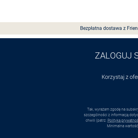
Wybierz rozmiar
Bezpłatna dostawa z Frie
ZALOGUJ 
Korzystaj z of
Tak, wyrażam zgodę na subskry
szczególności z informacją dot
chwili (patrz:
Polityka prywatnoś
Minimalna wartość