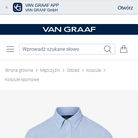
VAN GRAAF APP
Otwórz
VAN GRAAF GmbH
Przjedź do głównej zawartości
Strona główna
Mężczyźni
Odzież
koszula
Koszule sportowe