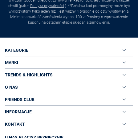
wyrażam zgodę na jego otrzymywanie.
Rezygnacja
. jest możliwa w każdej
chwili (patrz:
Polityka prywatności
). **Państwa kod promocyjny może być
wykorzystany tylko jeden raz i jest ważny 4 tygodnie od daty wystawienia.
Minimalna wartość zamówienia wynosi 100 zł Prosimy o wprowadzenie
kuponu na ostatnim etapie składania zamówienia.
KATEGORIE
MARKI
TRENDS & HIGHLIGHTS
O NAS
FRIENDS CLUB
INFORMACJE
KONTAKT
U NAS PŁACISZ BEZPIECZNIE