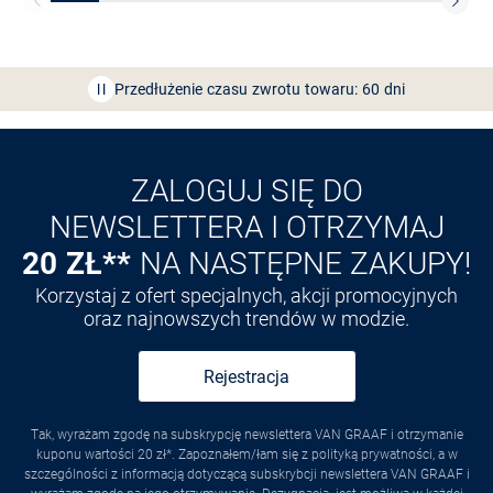
Bezpłatna dostawa z Friends
CLUB
Przedłużenie czasu zwrotu towaru: 60 dni
Odkryj aplikację VAN
GRAAF
ZALOGUJ SIĘ DO
NEWSLETTERA I OTRZYMAJ
20 ZŁ**
NA NASTĘPNE ZAKUPY!
Korzystaj z ofert specjalnych, akcji promocyjnych
oraz najnowszych trendów w modzie.
Rejestracja
Tak, wyrażam zgodę na subskrypcję newslettera VAN GRAAF i otrzymanie
kuponu wartości 20 zł*. Zapoznałem/łam się z polityką prywatności, a w
szczególności z informacją dotyczącą subskrybcji newslettera VAN GRAAF i