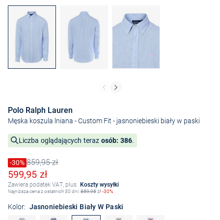
Polo Ralph Lauren
Męska koszula lniana - Custom Fit
- jasnoniebieski biały w paski
Liczba oglądających teraz
osób: 386
.
859,95 zł
Cena obniżona o
-30%
Stara cena
Obniżona cena
599,95 zł
Zawiera podatek VAT, plus
Koszty wysyłki
Najniższa cena z ostatnich 30 dni:
859,95
zł
-30%
Kolor:
Jasnoniebieski Biały W Paski