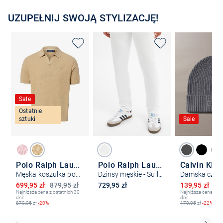
UZUPEŁNIJ SWOJĄ STYLIZACJĘ!
Sale
Ostatnie
sztuki
Sale
Polo Ralph Lauren
Polo Ralph Lauren
Calvin Klei
Męska koszulka polo z dzianiny z zawartością lnu
Dżinsy męskie - Sullivan Slim
Obniżona cena
Obniżona ce
699,95 zł
879,95 zł
729,95 zł
139,95 zł
17
Najniższa cena z ostatnich 30
Najniższa cena z os
dni:
dni:
879,95
zł
-20%
179,95
zł
-22%