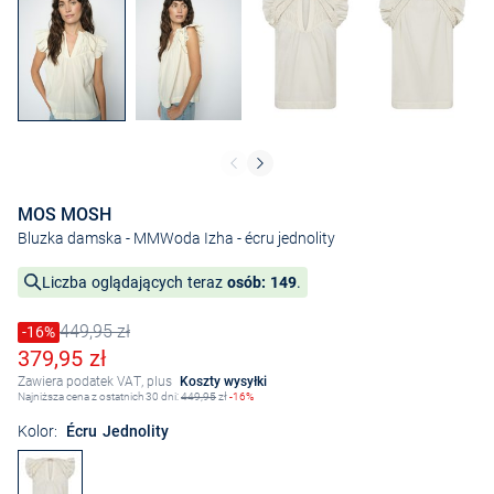
MOS MOSH
Bluzka damska - MMWoda Izha
- écru jednolity
Liczba oglądających teraz
osób: 149
.
449,95 zł
Cena obniżona o
-16%
Stara cena
Obniżona cena
379,95 zł
Zawiera podatek VAT, plus
Koszty wysyłki
Najniższa cena z ostatnich 30 dni:
449,95
zł
-16%
Kolor:
Écru Jednolity