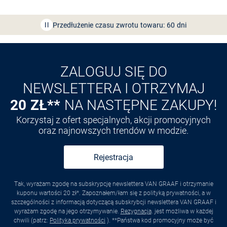
Bezpłatna dostawa z Friends
CLUB
Przedłużenie czasu zwrotu towaru: 60 dni
Odkryj aplikację VAN
GRAAF
ZALOGUJ SIĘ DO
NEWSLETTERA I OTRZYMAJ
20 ZŁ**
NA NASTĘPNE ZAKUPY!
Korzystaj z ofert specjalnych, akcji promocyjnych
oraz najnowszych trendów w modzie.
Rejestracja
Tak, wyrażam zgodę na subskrypcję newslettera VAN GRAAF i otrzymanie
kuponu wartości 20 zł*. Zapoznałem/łam się z polityką prywatności, a w
szczególności z informacją dotyczącą subskrybcji newslettera VAN GRAAF i
wyrażam zgodę na jego otrzymywanie.
Rezygnacja
. jest możliwa w każdej
chwili (patrz:
Polityka prywatności
). **Państwa kod promocyjny może być