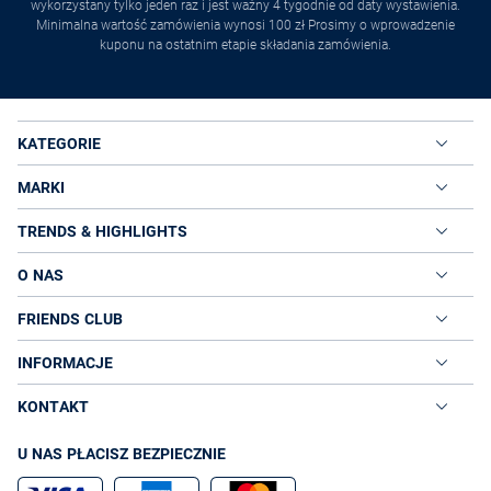
wykorzystany tylko jeden raz i jest ważny 4 tygodnie od daty wystawienia.
Minimalna wartość zamówienia wynosi 100 zł Prosimy o wprowadzenie
kuponu na ostatnim etapie składania zamówienia.
KATEGORIE
MARKI
TRENDS & HIGHLIGHTS
O NAS
FRIENDS CLUB
INFORMACJE
KONTAKT
U NAS PŁACISZ BEZPIECZNIE