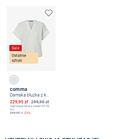
Sale
Ostatnie
sztuki
comma
Damska bluzka z krótkim rękawem
Obniżona cena
229,95 zł
299,95 zł
Najniższa cena z ostatnich 30
dni:
299,95
zł
-23%