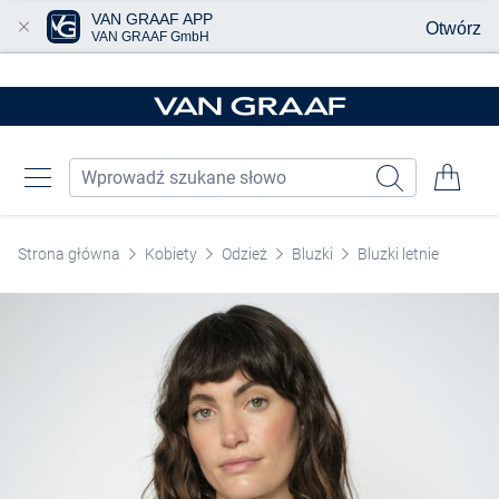
VAN GRAAF APP
Otwórz
VAN GRAAF GmbH
Przjedź do głównej zawartości
Strona główna
Kobiety
Odzież
Bluzki
Bluzki letnie