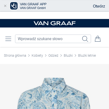
VAN GRAAF APP
Otwórz
VAN GRAAF GmbH
Przjedź do głównej zawartości
Strona główna
Kobiety
Odzież
Bluzki
Bluzki letnie