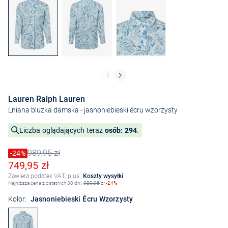
Lauren Ralph Lauren
Lniana bluzka damska
- jasnoniebieski écru wzorzysty
Liczba oglądających teraz
osób: 294
.
989,95 zł
Cena obniżona o
-24%
Stara cena
Obniżona cena
749,95 zł
Zawiera podatek VAT, plus
Koszty wysyłki
Najniższa cena z ostatnich 30 dni:
989,95
zł
-24%
Kolor:
Jasnoniebieski Écru Wzorzysty