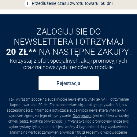
Przedłużenie czasu zwrotu towaru: 60 dni
Odkryj aplikację VAN
GRAAF
ZALOGUJ SIĘ DO
NEWSLETTERA I OTRZYMAJ
20 ZŁ**
NA NASTĘPNE ZAKUPY!
Korzystaj z ofert specjalnych, akcji promocyjnych
oraz najnowszych trendów w modzie.
Rejestracja
Tak, wyrażam zgodę na subskrypcję newslettera VAN GRAAF i otrzymanie
kuponu wartości 20 zł*. Zapoznałem/łam się z polityką prywatności, a w
szczególności z informacją dotyczącą subskrybcji newslettera VAN GRAAF i
wyrażam zgodę na jego otrzymywanie.
Rezygnacja
. jest możliwa w każdej
chwili (patrz:
Polityka prywatności
). **Państwa kod promocyjny może być
wykorzystany tylko jeden raz i jest ważny 4 tygodnie od daty wystawienia.
Minimalna wartość zamówienia wynosi 100 zł Prosimy o wprowadzenie