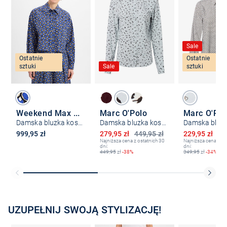
Sale
Ostatnie
Ostatnie
sztuki
Sale
sztuki
Weekend Max Mara
Marc O'Polo
Marc O'Pol
Damska bluzka koszulowa - Ragtime
Damska bluzka koszulowa
Obniżona cena
Obniżona ce
999,95 zł
279,95 zł
449,95 zł
229,95 zł
34
Najniższa cena z ostatnich 30
Najniższa cena z os
dni:
dni:
449,95
zł
-38%
349,95
zł
-34%
UZUPEŁNIJ SWOJĄ STYLIZACJĘ!