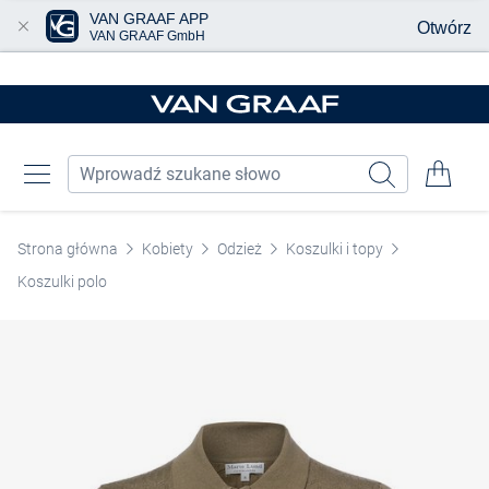
VAN GRAAF APP
Otwórz
VAN GRAAF GmbH
Przjedź do głównej zawartości
Strona główna
Kobiety
Odzież
Koszulki i topy
Koszulki polo