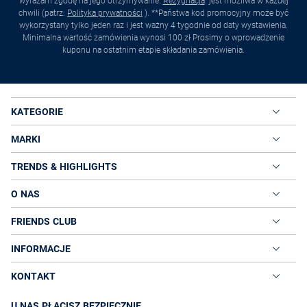
wyrażam zgodę na jego otrzymywanie.
Rezygnacja
. jest możliwa w każdej
chwili (patrz:
Polityka prywatności
). **Państwa kod promocyjny może być
wykorzystany tylko jeden raz i jest ważny 4 tygodnie od daty wystawienia.
Minimalna wartość zamówienia wynosi 100 zł Prosimy o wprowadzenie
kuponu na ostatnim etapie składania zamówienia.
KATEGORIE
MARKI
TRENDS & HIGHLIGHTS
O NAS
FRIENDS CLUB
INFORMACJE
KONTAKT
U NAS PŁACISZ BEZPIECZNIE