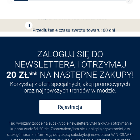
Bezpłatna dostawa z Friends
CLUB
Przedłużenie czasu zwrotu towaru: 60 dni
Odkryj aplikację VAN
GRAAF
ZALOGUJ SIĘ DO
NEWSLETTERA I OTRZYMAJ
20 ZŁ**
NA NASTĘPNE ZAKUPY!
Korzystaj z ofert specjalnych, akcji promocyjnych
oraz najnowszych trendów w modzie.
Rejestracja
Tak, wyrażam zgodę na subskrypcję newslettera VAN GRAAF i otrzymanie
kuponu wartości 20 zł*. Zapoznałem/łam się z polityką prywatności, a w
szczególności z informacją dotyczącą subskrybcji newslettera VAN GRAAF i