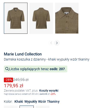
Marie Lund Collection
Damska koszulka z dzianiny
- khaki wypukły wzór tkaniny
Liczba oglądających teraz
osób: 207
.
249,95 zł
Cena obniżona o
-28%
Stara cena
Obniżona cena
179,95 zł
Zawiera podatek VAT, plus
Koszty wysyłki
Najniższa cena z ostatnich 30 dni:
249,95
zł
-28%
Kolor:
Khaki Wypukły Wzór Tkaniny