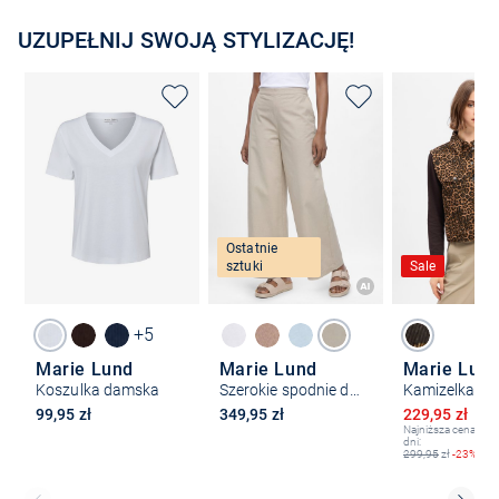
UZUPEŁNIJ SWOJĄ STYLIZACJĘ!
Ostatnie
sztuki
Sale
+5
Marie Lund
Marie Lund
Koszulka damska
Szerokie spodnie damskie
Kamizelka d
Obniżona ce
99,95 zł
349,95 zł
229,95 zł
29
Najniższa cena z os
dni:
299,95
zł
-23%