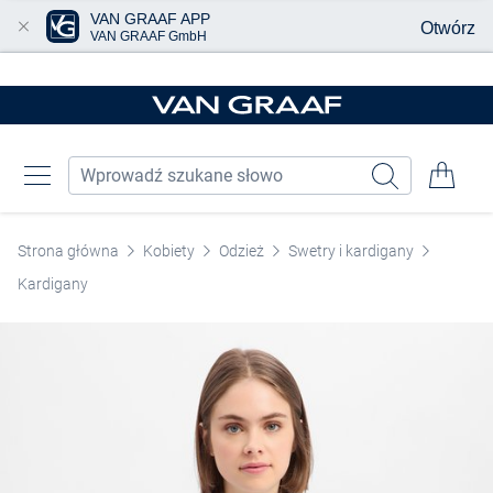
VAN GRAAF APP
Otwórz
VAN GRAAF GmbH
Przjedź do głównej zawartości
Strona główna
Kobiety
Odzież
Swetry i kardigany
Kardigany