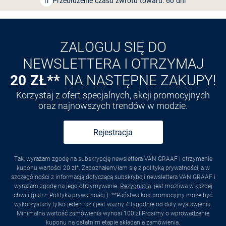
Odkryj aplikację VAN
GRAAF
ZALOGUJ SIĘ DO
NEWSLETTERA I OTRZYMAJ
20 ZŁ**
NA NASTĘPNE ZAKUPY!
Korzystaj z ofert specjalnych, akcji promocyjnych
oraz najnowszych trendów w modzie.
Rejestracja
Tak, wyrażam zgodę na subskrypcję newslettera VAN GRAAF i otrzymanie
kuponu wartości 20 zł*. Zapoznałem/łam się z polityką prywatności, a w
szczególności z informacją dotyczącą subskrybcji newslettera VAN GRAAF i
wyrażam zgodę na jego otrzymywanie.
Rezygnacja
. jest możliwa w każdej
chwili (patrz:
Polityka prywatności
). **Państwa kod promocyjny może być
wykorzystany tylko jeden raz i jest ważny 4 tygodnie od daty wystawienia.
Minimalna wartość zamówienia wynosi 100 zł Prosimy o wprowadzenie
kuponu na ostatnim etapie składania zamówienia.