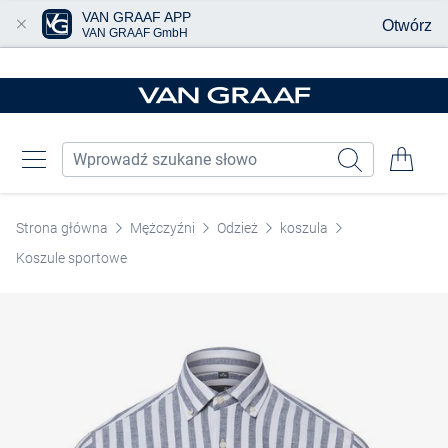
VAN GRAAF APP
Otwórz
VAN GRAAF GmbH
Przjedź do głównej zawartości
Strona główna
Mężczyźni
Odzież
koszula
Koszule sportowe