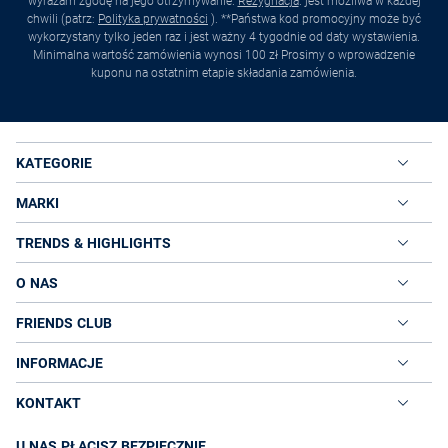
wyrażam zgodę na jego otrzymywanie.
Rezygnacja
. jest możliwa w każdej
chwili (patrz:
Polityka prywatności
). **Państwa kod promocyjny może być
wykorzystany tylko jeden raz i jest ważny 4 tygodnie od daty wystawienia.
Minimalna wartość zamówienia wynosi 100 zł Prosimy o wprowadzenie
kuponu na ostatnim etapie składania zamówienia.
KATEGORIE
MARKI
TRENDS & HIGHLIGHTS
O NAS
FRIENDS CLUB
INFORMACJE
KONTAKT
U NAS PŁACISZ BEZPIECZNIE