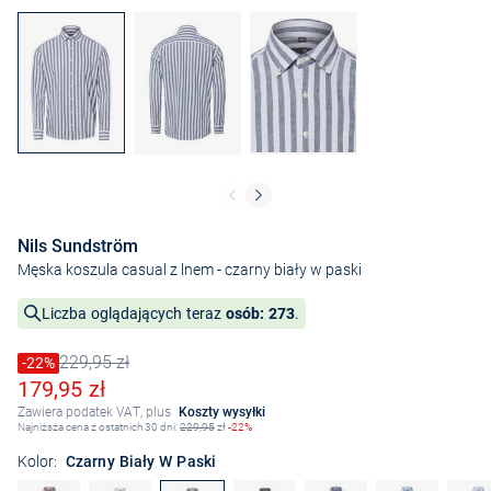
Nils Sundström
Męska koszula casual z lnem
- czarny biały w paski
Liczba oglądających teraz
osób: 273
.
229,95 zł
Cena obniżona o
-22%
Stara cena
Obniżona cena
179,95 zł
Zawiera podatek VAT, plus
Koszty wysyłki
Najniższa cena z ostatnich 30 dni:
229,95
zł
-22%
Kolor:
Czarny Biały W Paski