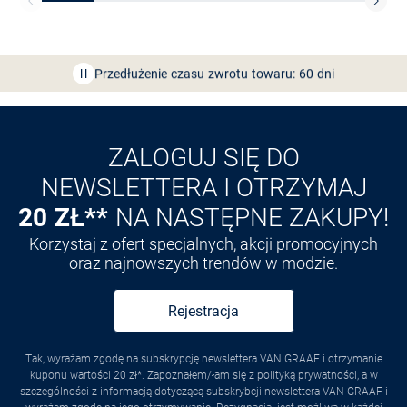
Bezpłatna dostawa z Friends
CLUB
Przedłużenie czasu zwrotu towaru: 60 dni
Odkryj aplikację VAN
GRAAF
ZALOGUJ SIĘ DO
NEWSLETTERA I OTRZYMAJ
20 ZŁ**
NA NASTĘPNE ZAKUPY!
Korzystaj z ofert specjalnych, akcji promocyjnych
oraz najnowszych trendów w modzie.
Rejestracja
Tak, wyrażam zgodę na subskrypcję newslettera VAN GRAAF i otrzymanie
kuponu wartości 20 zł*. Zapoznałem/łam się z polityką prywatności, a w
szczególności z informacją dotyczącą subskrybcji newslettera VAN GRAAF i