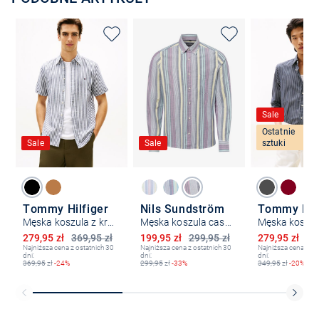
Sale
Ostatnie
Sale
Sale
sztuki
Tommy Hilfiger
Nils Sundström
Tommy Hilf
Męska koszula z krótkim rękawem z lnu
Męska koszula casual
Obniżona cena
Obniżona cena
Obniżona ce
279,95 zł
369,95 zł
199,95 zł
299,95 zł
279,95 zł
34
Najniższa cena z ostatnich 30
Najniższa cena z ostatnich 30
Najniższa cena z os
dni:
dni:
dni:
369,95
zł
-24%
299,95
zł
-33%
349,95
zł
-20%