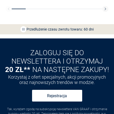
Bezpłatna dostawa z Friends
CLUB
Przedłużenie czasu zwrotu towaru: 60 dni
Odkryj aplikację VAN
GRAAF
ZALOGUJ SIĘ DO
NEWSLETTERA I OTRZYMAJ
20 ZŁ**
NA NASTĘPNE ZAKUPY!
Korzystaj z ofert specjalnych, akcji promocyjnych
oraz najnowszych trendów w modzie.
Rejestracja
Tak, wyrażam zgodę na subskrypcję newslettera VAN GRAAF i otrzymanie
kuponu wartości 20 zł*. Zapoznałem/łam się z polityką prywatności, a w