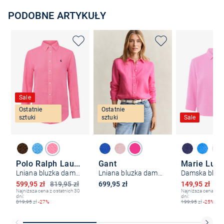
PODOBNE ARTYKUŁY
Sale
Ostatnie
Ostatnie
sztuki
sztuki
Sale
Polo Ralph Lauren
Gant
Marie Lun
Lniana bluzka damska
Lniana bluzka damska
Obniżona cena
Obniżona ce
599,95 zł
819,95 zł
699,95 zł
149,95 zł
19
Najniższa cena z ostatnich 30
Najniższa cena z os
dni:
dni:
819,95
zł
-27%
199,95
zł
-25%