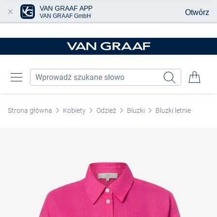
VAN GRAAF APP
Otwórz
VAN GRAAF GmbH
Przjedź do głównej zawartości
Strona główna
Kobiety
Odzież
Bluzki
Bluzki letnie