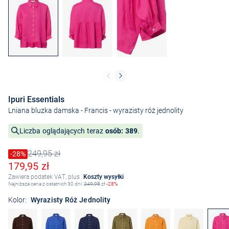
Ipuri Essentials
Lniana bluzka damska - Francis
- wyrazisty róż jednolity
Liczba oglądających teraz
osób: 389
.
249,95 zł
Cena obniżona o
-28%
Stara cena
Obniżona cena
179,95 zł
Zawiera podatek VAT, plus
Koszty wysyłki
Najniższa cena z ostatnich 30 dni:
249,95
zł
-28%
Kolor:
Wyrazisty Róż Jednolity