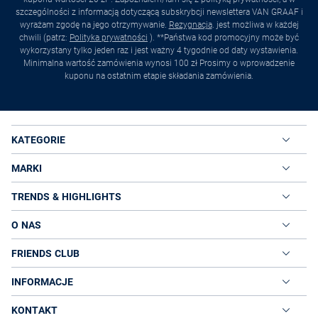
szczególności z informacją dotyczącą subskrybcji newslettera VAN GRAAF i
wyrażam zgodę na jego otrzymywanie.
Rezygnacja
. jest możliwa w każdej
chwili (patrz:
Polityka prywatności
). **Państwa kod promocyjny może być
wykorzystany tylko jeden raz i jest ważny 4 tygodnie od daty wystawienia.
Minimalna wartość zamówienia wynosi 100 zł Prosimy o wprowadzenie
kuponu na ostatnim etapie składania zamówienia.
KATEGORIE
MARKI
TRENDS & HIGHLIGHTS
O NAS
FRIENDS CLUB
INFORMACJE
KONTAKT