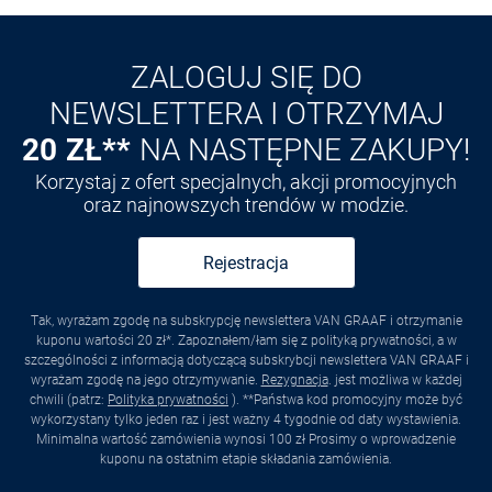
Odkryj aplikację VAN
GRAAF
ZALOGUJ SIĘ DO
NEWSLETTERA I OTRZYMAJ
20 ZŁ**
NA NASTĘPNE ZAKUPY!
Korzystaj z ofert specjalnych, akcji promocyjnych
oraz najnowszych trendów w modzie.
Rejestracja
Tak, wyrażam zgodę na subskrypcję newslettera VAN GRAAF i otrzymanie
kuponu wartości 20 zł*. Zapoznałem/łam się z polityką prywatności, a w
szczególności z informacją dotyczącą subskrybcji newslettera VAN GRAAF i
wyrażam zgodę na jego otrzymywanie.
Rezygnacja
. jest możliwa w każdej
chwili (patrz:
Polityka prywatności
). **Państwa kod promocyjny może być
wykorzystany tylko jeden raz i jest ważny 4 tygodnie od daty wystawienia.
Minimalna wartość zamówienia wynosi 100 zł Prosimy o wprowadzenie
kuponu na ostatnim etapie składania zamówienia.