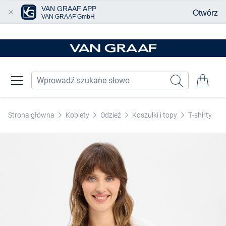
VAN GRAAF APP
Otwórz
VAN GRAAF GmbH
Przjedź do głównej zawartości
Strona główna
Kobiety
Odzież
Koszulki i topy
T-shirty