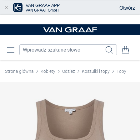
VAN GRAAF APP
Otwórz
VAN GRAAF GmbH
Przjedź do głównej zawartości
Strona główna
Kobiety
Odzież
Koszulki i topy
Topy