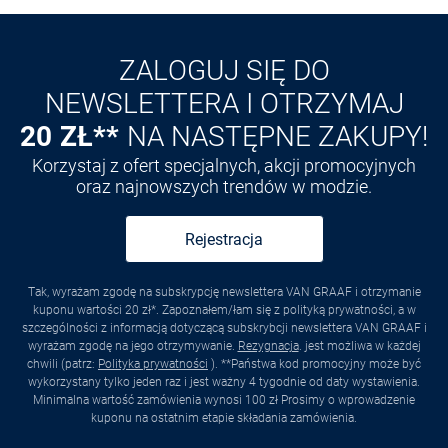
Odkryj aplikację VAN
GRAAF
ZALOGUJ SIĘ DO
NEWSLETTERA I OTRZYMAJ
20 ZŁ**
NA NASTĘPNE ZAKUPY!
Korzystaj z ofert specjalnych, akcji promocyjnych
oraz najnowszych trendów w modzie.
Rejestracja
Tak, wyrażam zgodę na subskrypcję newslettera VAN GRAAF i otrzymanie
kuponu wartości 20 zł*. Zapoznałem/łam się z polityką prywatności, a w
szczególności z informacją dotyczącą subskrybcji newslettera VAN GRAAF i
wyrażam zgodę na jego otrzymywanie.
Rezygnacja
. jest możliwa w każdej
chwili (patrz:
Polityka prywatności
). **Państwa kod promocyjny może być
wykorzystany tylko jeden raz i jest ważny 4 tygodnie od daty wystawienia.
Minimalna wartość zamówienia wynosi 100 zł Prosimy o wprowadzenie
kuponu na ostatnim etapie składania zamówienia.