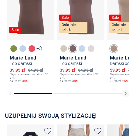
Sale
Sale
Ostatnie
Ostatnie
Sale
sztuki
sztuki
+3
Marie Lund
Marie Lund
Marie Lun
Top damski
Top damski
Damski podko
Obniżona cena
Obniżona cena
Obniżona ce
39,95 zł
64,95 zł
39,95 zł
64,95 zł
59,95 zł
79,9
Najniższa cena z ostatnich 30
Najniższa cena z ostatnich 30
Najniższa cena z os
dni:
dni:
dni:
64,95
zł
-38%
64,95
zł
-38%
79,95
zł
-25%
UZUPEŁNIJ SWOJĄ STYLIZACJĘ!