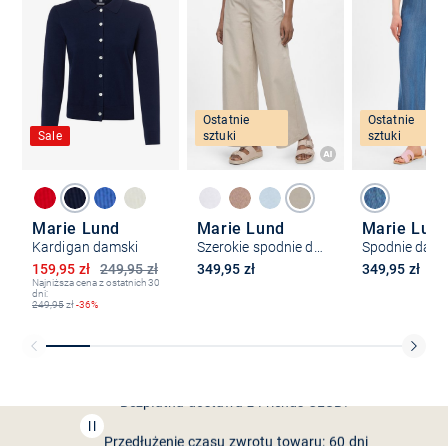
Ostatnie
Ostatnie
Sale
sztuki
sztuki
Marie Lund
Marie Lund
Marie Lun
Kardigan damski
Szerokie spodnie damskie
Obniżona cena
159,95 zł
249,95 zł
349,95 zł
349,95 zł
Najniższa cena z ostatnich 30
dni:
249,95
zł
-36%
Bezpłatna dostawa z Friends
CLUB
Przedłużenie czasu zwrotu towaru: 60 dni