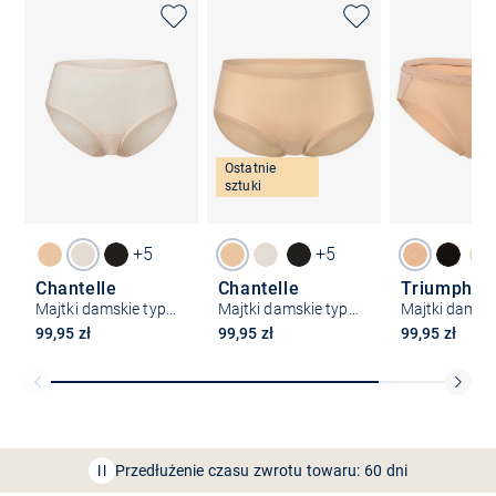
Ostatnie
sztuki
+5
+5
Chantelle
Chantelle
Triumph
Majtki damskie typu hipster – SoftStretch
Majtki damskie typu hipster – SoftStretch
99,95 zł
99,95 zł
99,95 zł
Bezpłatna dostawa z Friends
CLUB
Przedłużenie czasu zwrotu towaru: 60 dni