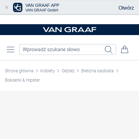
VAN GRAAF APP
Otwórz
VAN GRAAF GmbH
Przjedź do głównej zawartości
Strona główna
Kobiety
Odzież
Bielizna osobista
Bokserki & Hipster