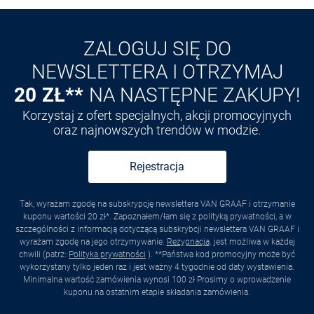
Odkryj aplikację VAN
GRAAF
ZALOGUJ SIĘ DO
NEWSLETTERA I OTRZYMAJ
20 ZŁ**
NA NASTĘPNE ZAKUPY!
Korzystaj z ofert specjalnych, akcji promocyjnych
oraz najnowszych trendów w modzie.
Rejestracja
Tak, wyrażam zgodę na subskrypcję newslettera VAN GRAAF i otrzymanie
kuponu wartości 20 zł*. Zapoznałem/łam się z polityką prywatności, a w
szczególności z informacją dotyczącą subskrybcji newslettera VAN GRAAF i
wyrażam zgodę na jego otrzymywanie.
Rezygnacja
. jest możliwa w każdej
chwili (patrz:
Polityka prywatności
). **Państwa kod promocyjny może być
wykorzystany tylko jeden raz i jest ważny 4 tygodnie od daty wystawienia.
Minimalna wartość zamówienia wynosi 100 zł Prosimy o wprowadzenie
kuponu na ostatnim etapie składania zamówienia.