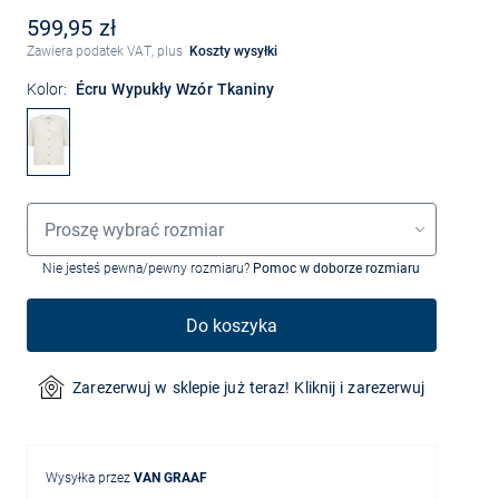
599,95 zł
Zawiera podatek VAT, plus
Koszty wysyłki
Kolor:
Écru Wypukły Wzór Tkaniny
Wybór rozmiaru
Proszę wybrać rozmiar
Nie jesteś pewna/pewny rozmiaru?
Pomoc w doborze rozmiaru
Do koszyka
Zarezerwuj w sklepie już teraz! Kliknij i zarezerwuj
Wysyłka przez
VAN GRAAF