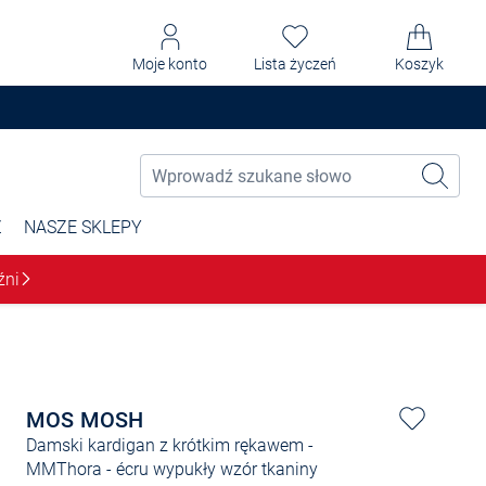
Moje konto
Lista życzeń
Koszyk
Ż
NASZE SKLEPY
źni
MOS MOSH
Damski kardigan z krótkim rękawem -
MMThora
- écru wypukły wzór tkaniny