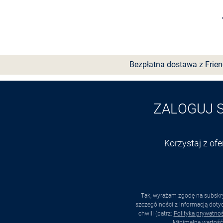
Wybierz rozmiar
Bezpłatna dostawa z Frie
ZALOGUJ 
Korzystaj z of
Tak, wyrażam zgodę na subskry
szczególności z informacją dot
chwili (patrz:
Polityka prywatnoś
Minimalna wartość