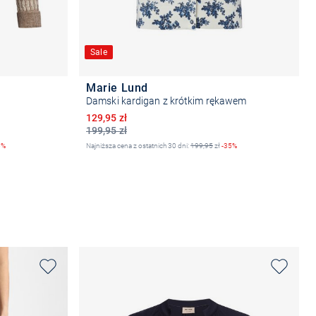
Sale
Marie Lund
Damski kardigan z krótkim rękawem
Obniżona cena
129,95 zł
199,95 zł
5%
Najniższa cena z ostatnich 30 dni:
199,95
zł
-35%
Wybierz rozmiar