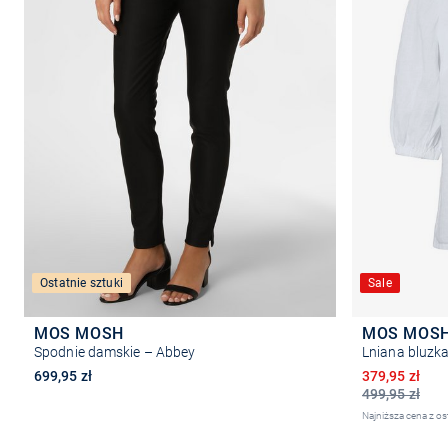
Ostatnie sztuki
Sale
MOS MOSH
MOS MOS
Spodnie damskie – Abbey
Lniana bluzk
Obniżona ce
699,95 zł
379,95 zł
499,95 zł
Najniższa cena z os