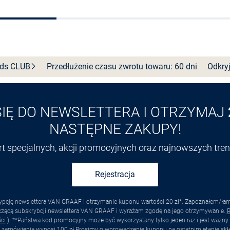
Wybierz rozmiar
Wybierz rozmiar
nds
CLUB
Przedłużenie czasu zwrotu towaru: 60 dni
Odkryj
SIĘ DO NEWSLETTERA I OTRZYMAJ
NASTĘPNE ZAKUPY!
ert specjalnych, akcji promocyjnych oraz najnowszych tr
Rejestracja
pcję newslettera VAN GRAAF i otrzymanie kuponu wartości 20 zł*. Zapoznałem/łam s
yczącą subskrybcji newslettera VAN GRAAF i wyrażam zgodę na jego otrzymywanie.
R
ci
). **Państwa kod promocyjny może być wykorzystany tylko jeden raz i jest ważny 
 zamówienia wynosi 100 zł Prosimy o wprowadzenie kuponu na ostatnim etapie skł