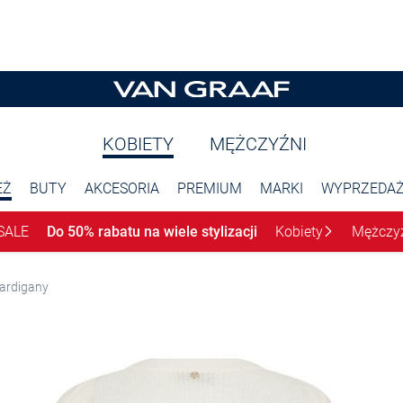
KOBIETY
MĘŻCZYŹNI
EŻ
BUTY
AKCESORIA
PREMIUM
MARKI
WYPRZEDA
SALE
Do 50% rabatu na wiele stylizacji
Kobiety
Mężczy
ardigany