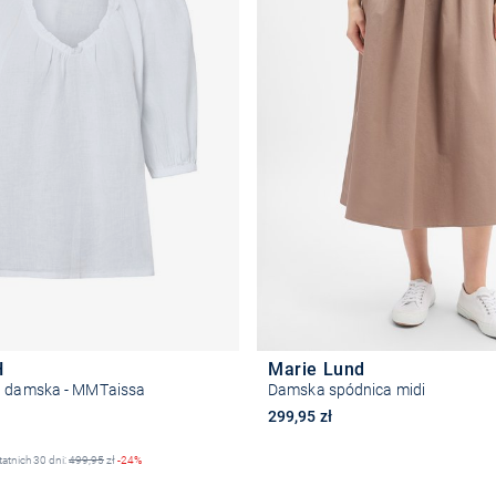
H
Marie Lund
a damska - MMTaissa
Damska spódnica midi
na
299,95 zł
tatnich 30 dni:
499,95
zł
-24%