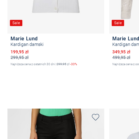
Sale
Sale
Marie Lund
Marie Lun
Kardigan damski
Kardigan dam
Obniżona cena
Obniżona ce
199,95 zł
349,95 zł
299,95 zł
499,95 zł
Najniższa cena z ostatnich 30 dni:
299,95
zł
-33%
Najniższa cena z os
Wybierz rozmiar