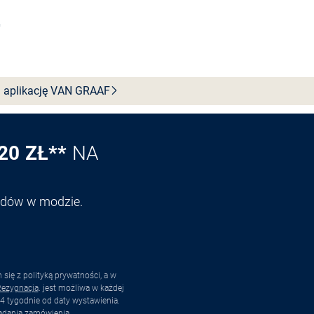
Wybierz rozmiar
 aplikację VAN
GRAAF
20 ZŁ**
NA
endów w modzie.
ię z polityką prywatności, a w
ezygnacja
. jest możliwa w każdej
4 tygodnie od daty wystawienia.
adania zamówienia.