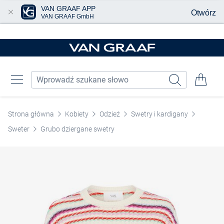
VAN GRAAF APP
Otwórz
VAN GRAAF GmbH
Przjedź do głównej zawartości
Strona główna
Kobiety
Odzież
Swetry i kardigany
Sweter
Grubo dziergane swetry