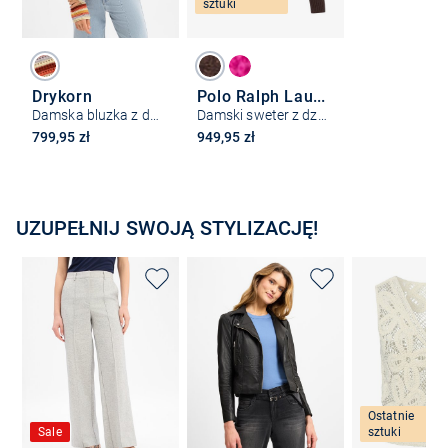
sztuki
Drykorn
Polo Ralph Lauren
Damska bluzka z dzianiny – Imenia
Damski sweter z dzianiny z zawartością kaszmiru
799,95 zł
949,95 zł
UZUPEŁNIJ SWOJĄ STYLIZACJĘ!
Ostatnie
Sale
sztuki