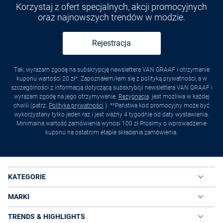
Korzystaj z ofert specjalnych, akcji promocyjnych
oraz najnowszych trendów w modzie.
Rejestracja
Tak, wyrażam zgodę na subskrypcję newslettera VAN GRAAF i otrzymanie
kuponu wartości 20 zł*. Zapoznałem/łam się z polityką prywatności, a w
szczególności z informacją dotyczącą subskrybcji newslettera VAN GRAAF i
wyrażam zgodę na jego otrzymywanie.
Rezygnacja
. jest możliwa w każdej
chwili (patrz:
Polityka prywatności
). **Państwa kod promocyjny może być
wykorzystany tylko jeden raz i jest ważny 4 tygodnie od daty wystawienia.
Minimalna wartość zamówienia wynosi 100 zł Prosimy o wprowadzenie
kuponu na ostatnim etapie składania zamówienia.
KATEGORIE
MARKI
TRENDS & HIGHLIGHTS