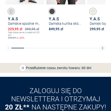
Y.A.S
Y.A.S
Y.A.S
Damskie spodnie materiałowe z zawartością lnu - YASRiu
Damska kurtka skórzana – YASSophie
Obniżona cena
229,95 zł
399,95 zł
849,95 zł
299,95 zł
Najniższa cena z ostatnich 30
dni:
399,95
zł
-43%
Bezpłatna dostawa z Friends
CLUB
Przedłużenie czasu zwrotu towaru: 60 dni
Odkryj aplikację VAN
GRAAF
ZALOGUJ SIĘ DO
NEWSLETTERA I OTRZYMAJ
20 ZŁ**
NA NASTĘPNE ZAKUPY!