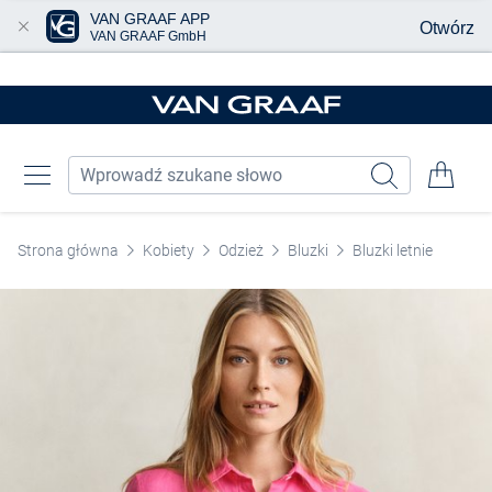
VAN GRAAF APP
Otwórz
VAN GRAAF GmbH
Przjedź do głównej zawartości
Strona główna
Kobiety
Odzież
Bluzki
Bluzki letnie