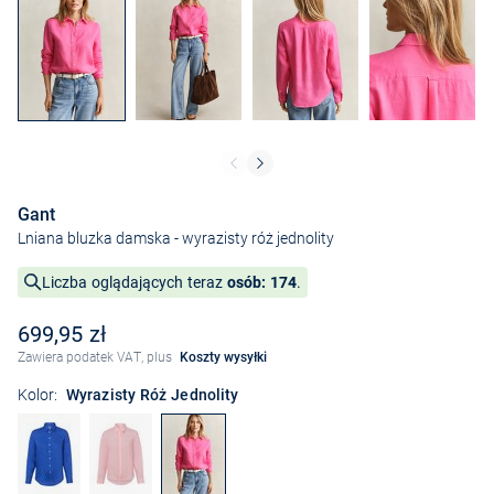
Gant
Lniana bluzka damska
- wyrazisty róż jednolity
Liczba oglądających teraz
osób: 174
.
699,95 zł
Zawiera podatek VAT, plus
Koszty wysyłki
Kolor:
Wyrazisty Róż Jednolity