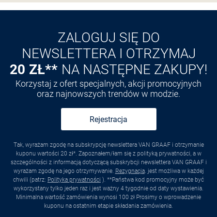
Odkryj aplikację VAN
GRAAF
ZALOGUJ SIĘ DO
NEWSLETTERA I OTRZYMAJ
20 ZŁ**
NA NASTĘPNE ZAKUPY!
Korzystaj z ofert specjalnych, akcji promocyjnych
oraz najnowszych trendów w modzie.
Rejestracja
Tak, wyrażam zgodę na subskrypcję newslettera VAN GRAAF i otrzymanie
kuponu wartości 20 zł*. Zapoznałem/łam się z polityką prywatności, a w
szczególności z informacją dotyczącą subskrybcji newslettera VAN GRAAF i
wyrażam zgodę na jego otrzymywanie.
Rezygnacja
. jest możliwa w każdej
chwili (patrz:
Polityka prywatności
). **Państwa kod promocyjny może być
wykorzystany tylko jeden raz i jest ważny 4 tygodnie od daty wystawienia.
Minimalna wartość zamówienia wynosi 100 zł Prosimy o wprowadzenie
kuponu na ostatnim etapie składania zamówienia.