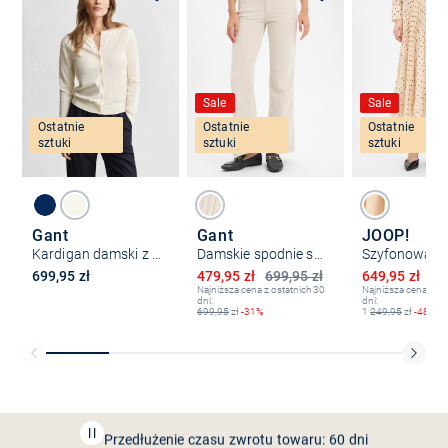
Sale
Sale
Ostatnie
Ostatnie
Ostatnie
sztuki
sztuki
sztuki
Gant
Gant
JOOP!
Kardigan damski z zawartością kaszmiru
Damskie spodnie sztruksowe
Obniżona cena
Obniżona ce
699,95 zł
479,95 zł
699,95 zł
649,95 zł
1 
Najniższa cena z ostatnich 30
Najniższa cena z os
dni:
dni:
699,95
zł
-31%
1
249,95
zł
-48%
Bezpłatna dostawa z Friends
CLUB
Przedłużenie czasu zwrotu towaru: 60 dni