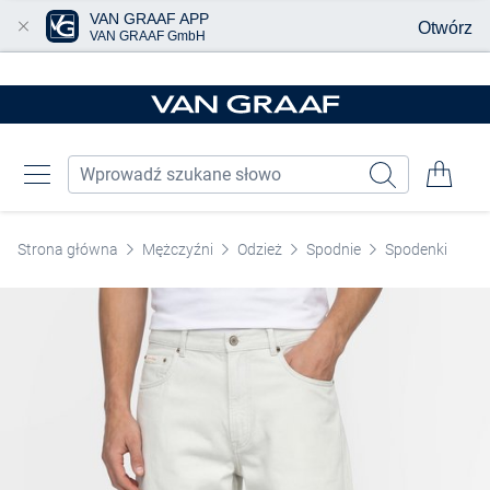
VAN GRAAF APP
Otwórz
VAN GRAAF GmbH
Przjedź do głównej zawartości
Strona główna
Mężczyźni
Odzież
Spodnie
Spodenki