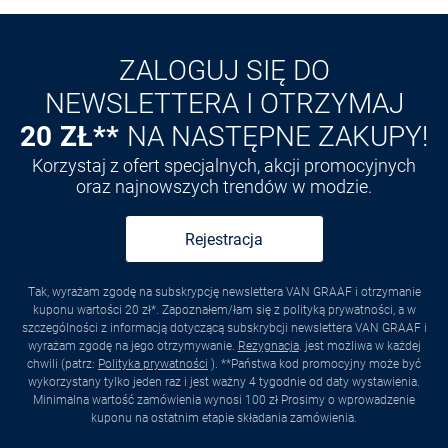
Odkryj aplikację VAN
GRAAF
ZALOGUJ SIĘ DO
NEWSLETTERA I OTRZYMAJ
20 ZŁ**
NA NASTĘPNE ZAKUPY!
Korzystaj z ofert specjalnych, akcji promocyjnych
oraz najnowszych trendów w modzie.
Rejestracja
Tak, wyrażam zgodę na subskrypcję newslettera VAN GRAAF i otrzymanie
kuponu wartości 20 zł*. Zapoznałem/łam się z polityką prywatności, a w
szczególności z informacją dotyczącą subskrybcji newslettera VAN GRAAF i
wyrażam zgodę na jego otrzymywanie.
Rezygnacja
. jest możliwa w każdej
chwili (patrz:
Polityka prywatności
). **Państwa kod promocyjny może być
wykorzystany tylko jeden raz i jest ważny 4 tygodnie od daty wystawienia.
Minimalna wartość zamówienia wynosi 100 zł Prosimy o wprowadzenie
kuponu na ostatnim etapie składania zamówienia.