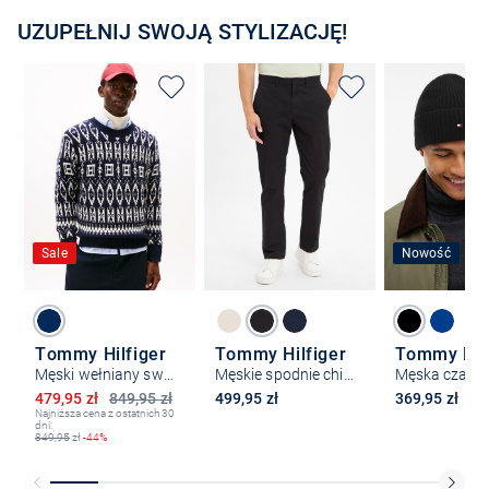
UZUPEŁNIJ SWOJĄ STYLIZACJĘ!
Sale
Nowość
Tommy Hilfiger
Tommy Hilfiger
Tommy Hilf
Męski wełniany sweter
Męskie spodnie chino - Denton
Obniżona cena
479,95 zł
849,95 zł
499,95 zł
369,95 zł
Najniższa cena z ostatnich 30
dni:
849,95
zł
-44%