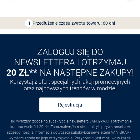
Bezpłatna dostawa z Friends
CLUB
Przedłużenie czasu zwrotu towaru: 60 dni
Odkryj aplikację VAN
GRAAF
ZALOGUJ SIĘ DO
NEWSLETTERA I OTRZYMAJ
20 ZŁ**
NA NASTĘPNE ZAKUPY!
Korzystaj z ofert specjalnych, akcji promocyjnych
oraz najnowszych trendów w modzie.
Rejestracja
Tak, wyrażam zgodę na subskrypcję newslettera VAN GRAAF i otrzymanie
kuponu wartości 20 zł*. Zapoznałem/łam się z polityką prywatności, a w
szczególności z informacją dotyczącą subskrybcji newslettera VAN GRAAF i
wyrażam zgodę na jego otrzymywanie.
Rezygnacja
. jest możliwa w każdej