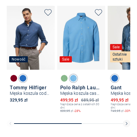
Sale
Ostatnie
Nowość
Sale
sztuki
Tommy Hilfiger
Polo Ralph Lauren
Gant
Męska koszula codzienna
Męska koszula casual
Obniżona cena
Obniżona ce
329,95 zł
499,95 zł
689,95 zł
499,95 zł
74
Najniższa cena z ostatnich 30
Najniższa cena z os
dni:
dni:
689,95
zł
-28%
749,95
zł
-33%