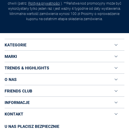
chwili (patrz:
Polityka prywatności
). **Państwa kod promocyjny może być
wykorzystany tylko jeden raz i jest ważny 4 tygodnie od daty wystawienia.
Minimalna wartość zamówienia wynosi 100 zł Prosimy o wprowadzenie
kuponu na ostatnim etapie składania zamówienia.
KATEGORIE
MARKI
TRENDS & HIGHLIGHTS
O NAS
FRIENDS CLUB
INFORMACJE
KONTAKT
U NAS PŁACISZ BEZPIECZNIE