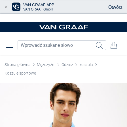
VAN GRAAF APP
Otwórz
VAN GRAAF GmbH
Przjedź do głównej zawartości
Strona główna
Mężczyźni
Odzież
koszula
Koszule sportowe