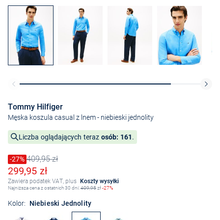
Tommy Hilfiger
Męska koszula casual z lnem
- niebieski jednolity
Liczba oglądających teraz
osób: 161
.
409,95 zł
Cena obniżona o
-27%
Stara cena
Obniżona cena
299,95 zł
Zawiera podatek VAT, plus
Koszty wysyłki
Najniższa cena z ostatnich 30 dni:
409,95
zł
-27%
Kolor:
Niebieski Jednolity