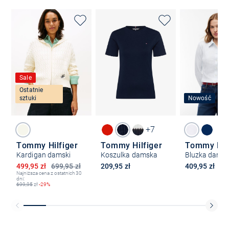
Sale
Ostatnie
sztuki
Nowość
+7
Tommy Hilfiger
Tommy Hilfiger
Tommy Hilf
Kardigan damski
Koszulka damska
Bluzka dams
Obniżona cena
499,95 zł
699,95 zł
209,95 zł
409,95 zł
Najniższa cena z ostatnich 30
dni:
699,95
zł
-29%
Bezpłatna dostawa z Friends
CLUB