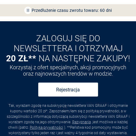
Przedłużenie czasu zwrotu towaru: 60 dni
Odkryj aplikację VAN
GRAAF
ZALOGUJ SIĘ DO
NEWSLETTERA I OTRZYMAJ
20 ZŁ**
NA NASTĘPNE ZAKUPY!
Korzystaj z ofert specjalnych, akcji promocyjnych
oraz najnowszych trendów w modzie.
Rejestracja
Tak, wyrażam zgodę na subskrypcję newslettera VAN GRAAF i otrzymanie
kuponu wartości 20 zł*. Zapoznałem/łam się z polityką prywatności, a w
szczególności z informacją dotyczącą subskrybcji newslettera VAN GRAAF i
wyrażam zgodę na jego otrzymywanie.
Rezygnacja
. jest możliwa w każdej
chwili (patrz:
Polityka prywatności
). **Państwa kod promocyjny może być
wykorzystany tylko jeden raz i jest ważny 4 tygodnie od daty wystawienia.