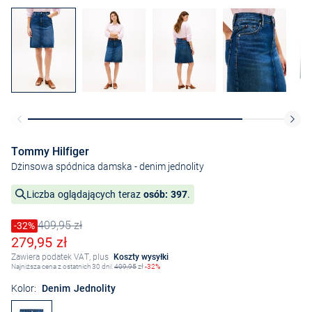
Tommy Hilfiger
Dżinsowa spódnica damska
- denim jednolity
Liczba oglądających teraz
osób: 397
.
409,95 zł
Cena obniżona o
-32%
Stara cena
Obniżona cena
279,95 zł
Zawiera podatek VAT, plus
Koszty wysyłki
Najniższa cena z ostatnich 30 dni:
409,95
zł
-32%
Kolor:
Denim Jednolity