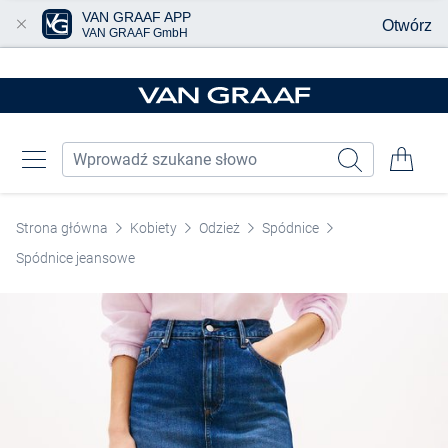
VAN GRAAF APP
Otwórz
VAN GRAAF GmbH
Przjedź do głównej zawartości
Strona główna
Kobiety
Odzież
Spódnice
Spódnice jeansowe