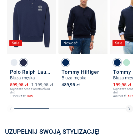
Sale
Nowość
Sale
Polo Ralph Lauren
Tommy Hilfiger
Tommy Hilf
Bluza męska
Bluza męska
Bluza męska
Obniżona cena
Obniżona ce
599,95 zł
1 199,95 zł
489,95 zł
199,95 zł
40
Najniższa cena z ostatnich 30
Najniższa cena z os
dni:
dni:
1
199,95
zł
-50%
409,95
zł
-51%
UZUPEŁNIJ SWOJĄ STYLIZACJĘ!