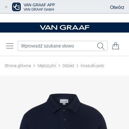
VAN GRAAF APP
Otwórz
VAN GRAAF GmbH
Przjedź do głównej zawartości
Strona główna
Mężczyźni
Odzież
Koszulki polo