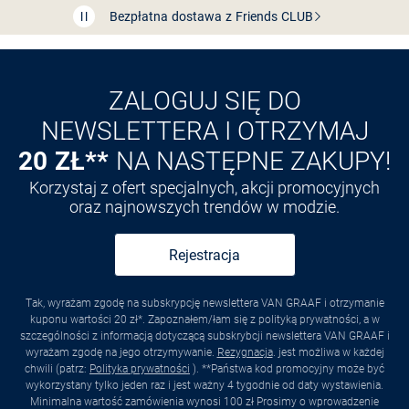
Przedłużenie czasu zwrotu towaru: 60 dni
Odkryj aplikację VAN
GRAAF
ZALOGUJ SIĘ DO
NEWSLETTERA I OTRZYMAJ
20 ZŁ**
NA NASTĘPNE ZAKUPY!
Korzystaj z ofert specjalnych, akcji promocyjnych
oraz najnowszych trendów w modzie.
Rejestracja
Tak, wyrażam zgodę na subskrypcję newslettera VAN GRAAF i otrzymanie
kuponu wartości 20 zł*. Zapoznałem/łam się z polityką prywatności, a w
szczególności z informacją dotyczącą subskrybcji newslettera VAN GRAAF i
wyrażam zgodę na jego otrzymywanie.
Rezygnacja
. jest możliwa w każdej
chwili (patrz:
Polityka prywatności
). **Państwa kod promocyjny może być
wykorzystany tylko jeden raz i jest ważny 4 tygodnie od daty wystawienia.
Minimalna wartość zamówienia wynosi 100 zł Prosimy o wprowadzenie