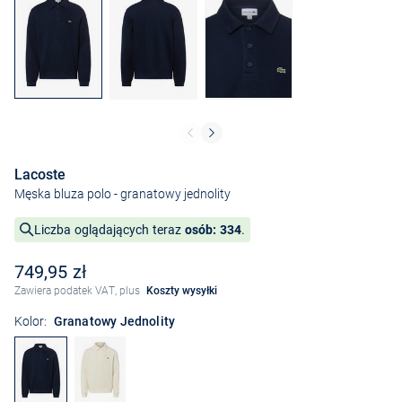
Lacoste
Męska bluza polo
- granatowy jednolity
Liczba oglądających teraz
osób: 334
.
749,95 zł
Zawiera podatek VAT, plus
Koszty wysyłki
Kolor:
Granatowy Jednolity