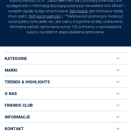
kuponu wartości 20 zł*. Zapoznałem/łam się z polityką prywatności, a w
szczególności z informacją dotyczącą subskrybcji newslettera VAN GRAAF i
wyrażam zgodę na jego otrzymywanie.
Rezygnacja
. jest możliwa w każdej
chwili (patrz:
Polityka prywatności
). **Państwa kod promocyjny może być
wykorzystany tylko jeden raz i jest ważny 4 tygodnie od daty wystawienia.
Minimalna wartość zamówienia wynosi 100 zł Prosimy o wprowadzenie
kuponu na ostatnim etapie składania zamówienia.
KATEGORIE
MARKI
TRENDS & HIGHLIGHTS
O NAS
FRIENDS CLUB
INFORMACJE
KONTAKT