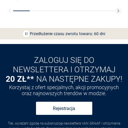
Bezpłatna dostawa z Friends
CLUB
Przedłużenie czasu zwrotu towaru: 60 dni
Odkryj aplikację VAN
GRAAF
ZALOGUJ SIĘ DO
NEWSLETTERA I OTRZYMAJ
20 ZŁ**
NA NASTĘPNE ZAKUPY!
Korzystaj z ofert specjalnych, akcji promocyjnych
oraz najnowszych trendów w modzie.
Rejestracja
Tak, wyrażam zgodę na subskrypcję newslettera VAN GRAAF i otrzymanie