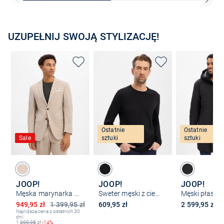
UZUPEŁNIJ SWOJĄ STYLIZACJĘ!
Ostatnie
Ostatnie
Sale
sztuki
sztuki
JOOP!
JOOP!
JOOP!
Męska marynarka garniturowa z zawartością wełny - Finch-STR12
Sweter męski z cienkiej dzianiny - Denny
Obniżona cena
949,95 zł
1 399,95 zł
609,95 zł
2 599,95 zł
Najniższa cena z ostatnich 30
dni:
1
099,95
zł
-14%