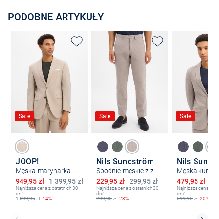
PODOBNE ARTYKUŁY
Sale
Sale
Sale
JOOP!
Nils Sundström
Nils Sunds
Męska marynarka garniturowa z zawartością wełny - Finch-STR12
Spodnie męskie z zawartością lnu
Obniżona cena
Obniżona cena
Obniżona ce
949,95 zł
1 399,95 zł
229,95 zł
299,95 zł
479,95 zł
59
Najniższa cena z ostatnich 30
Najniższa cena z ostatnich 30
Najniższa cena z os
dni:
dni:
dni:
1
099,95
zł
-14%
299,95
zł
-23%
599,95
zł
-20%