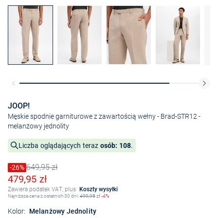
JOOP!
Męskie spodnie garniturowe z zawartością wełny - Brad-STR12
-
melanżowy jednolity
Liczba oglądających teraz
osób: 108
.
649,95 zł
Cena obniżona o
-26%
Stara cena
Obniżona cena
479,95 zł
Zawiera podatek VAT, plus
Koszty wysyłki
Najniższa cena z ostatnich 30 dni:
499,95
zł
-4%
Kolor:
Melanżowy Jednolity