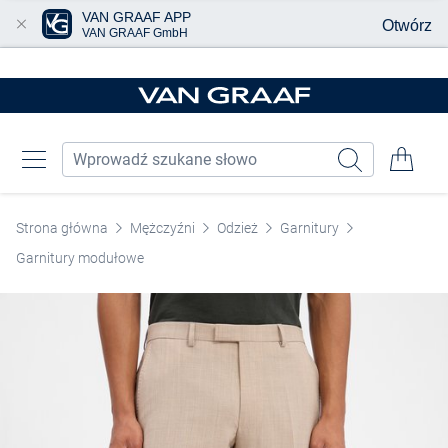
VAN GRAAF APP
Otwórz
VAN GRAAF GmbH
Przjedź do głównej zawartości
Strona główna
Mężczyźni
Odzież
Garnitury
Garnitury modułowe