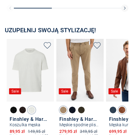
UZUPEŁNIJ SWOJĄ STYLIZACJĘ!
Sale
Sale
Sale
Finshley & Harding
Finshley & Harding
Koszulka męska
Męskie spodnie plisowane - Todd
Obniżona cena
Obniżona cena
Obniżona ce
89,95 zł
149,95 zł
279,95 zł
349,95 zł
699,95 zł
99