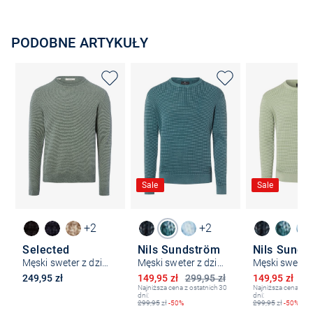
PODOBNE ARTYKUŁY
Sale
Sale
+2
+2
Selected
Nils Sundström
Nils Sunds
Męski sweter z dzianiny - SLHRoss
Męski sweter z dzianiny
Obniżona cena
Obniżona ce
249,95 zł
149,95 zł
299,95 zł
149,95 zł
29
Najniższa cena z ostatnich 30
Najniższa cena z os
dni:
dni:
299,95
zł
-50%
299,95
zł
-50%