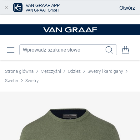
VAN GRAAF APP
Otwórz
VAN GRAAF GmbH
Przjedź do głównej zawartości
Strona główna
Mężczyźni
Odzież
Swetry i kardigany
Sweter
Swetry