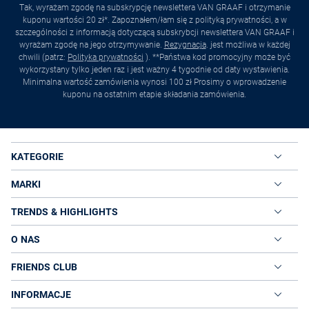
Tak, wyrażam zgodę na subskrypcję newslettera VAN GRAAF i otrzymanie
kuponu wartości 20 zł*. Zapoznałem/łam się z polityką prywatności, a w
szczególności z informacją dotyczącą subskrybcji newslettera VAN GRAAF i
wyrażam zgodę na jego otrzymywanie.
Rezygnacja
. jest możliwa w każdej
chwili (patrz:
Polityka prywatności
). **Państwa kod promocyjny może być
wykorzystany tylko jeden raz i jest ważny 4 tygodnie od daty wystawienia.
Minimalna wartość zamówienia wynosi 100 zł Prosimy o wprowadzenie
kuponu na ostatnim etapie składania zamówienia.
KATEGORIE
MARKI
TRENDS & HIGHLIGHTS
O NAS
FRIENDS CLUB
INFORMACJE