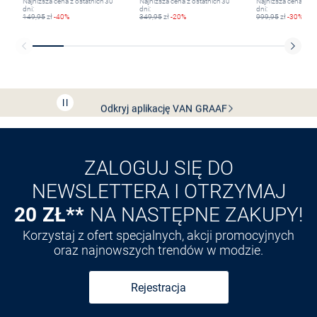
Najniższa cena z ostatnich 30
Najniższa cena z ostatnich 30
Najniższa cena z os
dni:
dni:
dni:
149,95
zł
-40%
349,95
zł
-20%
999,95
zł
-30%
Bezpłatna dostawa z Friends
CLUB
Przedłużenie czasu zwrotu towaru: 60 dni
Odkryj aplikację VAN
GRAAF
ZALOGUJ SIĘ DO
NEWSLETTERA I OTRZYMAJ
20 ZŁ**
NA NASTĘPNE ZAKUPY!
Korzystaj z ofert specjalnych, akcji promocyjnych
oraz najnowszych trendów w modzie.
Rejestracja