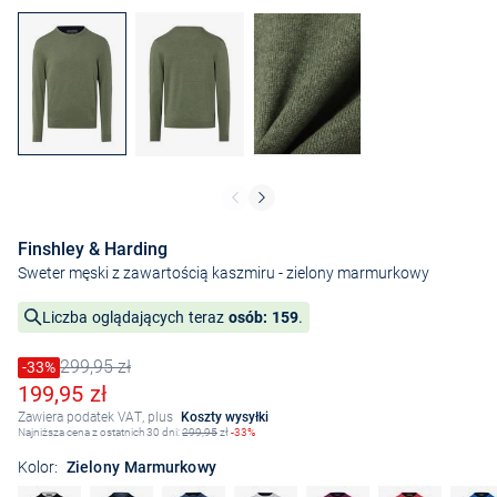
Finshley & Harding
Sweter męski z zawartością kaszmiru
- zielony marmurkowy
Liczba oglądających teraz
osób: 159
.
299,95 zł
Cena obniżona o
-33%
Stara cena
Obniżona cena
199,95 zł
Zawiera podatek VAT, plus
Koszty wysyłki
Najniższa cena z ostatnich 30 dni:
299,95
zł
-33%
Kolor:
Zielony Marmurkowy