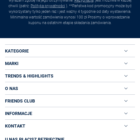
wyrażam zgodę na jego otrzymywanie.
Rezygnacja
. jest możliwa w każdej
chwili (patrz:
Polityka prywatności
). **Państwa kod promocyjny może być
wykorzystany tylko jeden raz i jest ważny 4 tygodnie od daty wystawienia.
Minimalna wartość zamówienia wynosi 100 zł Prosimy o wprowadzenie
kuponu na ostatnim etapie składania zamówienia.
KATEGORIE
MARKI
TRENDS & HIGHLIGHTS
O NAS
FRIENDS CLUB
INFORMACJE
KONTAKT
U NAS PŁACISZ BEZPIECZNIE