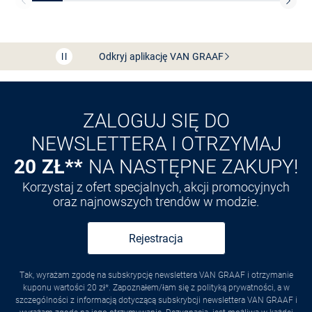
Bezpłatna dostawa z Friends
CLUB
Przedłużenie czasu zwrotu towaru: 60 dni
Odkryj aplikację VAN
GRAAF
ZALOGUJ SIĘ DO
NEWSLETTERA I OTRZYMAJ
20 ZŁ**
NA NASTĘPNE ZAKUPY!
Korzystaj z ofert specjalnych, akcji promocyjnych
oraz najnowszych trendów w modzie.
Rejestracja
Tak, wyrażam zgodę na subskrypcję newslettera VAN GRAAF i otrzymanie
kuponu wartości 20 zł*. Zapoznałem/łam się z polityką prywatności, a w
szczególności z informacją dotyczącą subskrybcji newslettera VAN GRAAF i