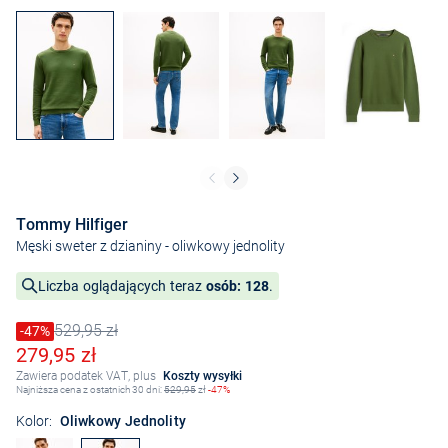
Tommy Hilfiger
Męski sweter z dzianiny
- oliwkowy jednolity
Liczba oglądających teraz
osób: 128
.
529,95 zł
Cena obniżona o
-47%
Stara cena
Obniżona cena
279,95 zł
Zawiera podatek VAT, plus
Koszty wysyłki
Najniższa cena z ostatnich 30 dni:
529,95
zł
-47%
Kolor:
Oliwkowy Jednolity