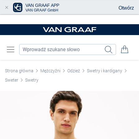
VAN GRAAF APP
Otwórz
VAN GRAAF GmbH
Przjedź do głównej zawartości
Strona główna
Mężczyźni
Odzież
Swetry i kardigany
Sweter
Swetry