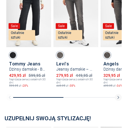
Sale
Sale
Sale
Ostatnie
Ostatnie
Ostatnie
sztuki
sztuki
sztuki
Tommy Jeans
Levi's
Angels
Dżinsy damskie - Betsy Mid Loose
Jeansy damskie – 314 Shaping Straight
Dżinsy damski
Obniżona cena
Obniżona cena
Obniżona ce
429,95 zł
599,95 zł
279,95 zł
449,95 zł
329,95 zł
49
Najniższa cena z ostatnich 30
Najniższa cena z ostatnich 30
Najniższa cena z os
dni:
dni:
dni:
599,95
zł
-28%
449,95
zł
-38%
499,95
zł
-34%
UZUPEŁNIJ SWOJĄ STYLIZACJĘ!