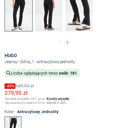
HUGO
Jeansy - Gitria_1
- antracytowy jednolity
Liczba oglądających teraz
osób: 181
.
549,95 zł
Cena obniżona o
-49%
Stara cena
Obniżona cena
279,95 zł
Zawiera podatek VAT, plus
Koszty wysyłki
Najniższa cena z ostatnich 30 dni:
549,95
zł
-49%
Kolor:
Antracytowy Jednolity