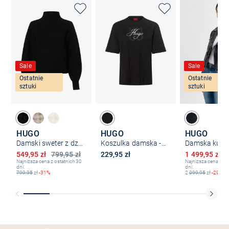
Sale
Sale
Ostatnie
Ostatnie
sztuki
sztuki
HUGO
HUGO
HUGO
Damski sweter z dzianiny z wełną i kaszmirem - Sorellasio
Koszulka damska - Dashire_5
Obniżona cena
Obniżona ce
549,95 zł
799,95 zł
229,95 zł
1 499,95 zł
2
Najniższa cena z ostatnich 30
Najniższa cena z os
dni:
dni:
799,95
zł
-31%
2
099,95
zł
-29%
Bezpłatna dostawa z Friends
CLUB