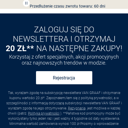
Przedłużenie czasu zwrotu towaru: 60 dni
Odkryj aplikację VAN
GRAAF
ZALOGUJ SIĘ DO
NEWSLETTERA I OTRZYMAJ
20 ZŁ**
NA NASTĘPNE ZAKUPY!
Korzystaj z ofert specjalnych, akcji promocyjnych
oraz najnowszych trendów w modzie.
Rejestracja
Tak, wyrażam zgodę na subskrypcję newslettera VAN GRAAF i otrzymanie
kuponu wartości 20 zł*. Zapoznałem/łam się z polityką prywatności, a w
szczególności z informacją dotyczącą subskrybcji newslettera VAN GRAAF i
wyrażam zgodę na jego otrzymywanie.
Rezygnacja
. jest możliwa w każdej
chwili (patrz:
Polityka prywatności
). **Państwa kod promocyjny może być
wykorzystany tylko jeden raz i jest ważny 4 tygodnie od daty wystawienia.
Minimalna wartość zamówienia wynosi 100 zł Prosimy o wprowadzenie