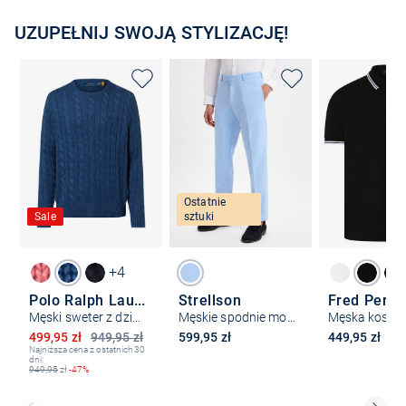
UZUPEŁNIJ SWOJĄ STYLIZACJĘ!
Ostatnie
Sale
sztuki
+4
Polo Ralph Lauren
Strellson
Fred Perry
Męski sweter z dzianiny
Męskie spodnie modułowe - Melwin
Obniżona cena
499,95 zł
949,95 zł
599,95 zł
449,95 zł
Najniższa cena z ostatnich 30
dni:
949,95
zł
-47%