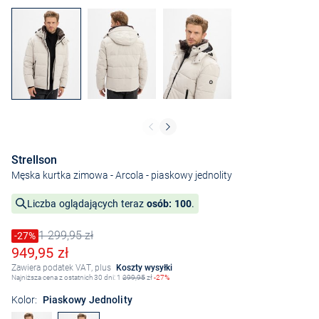
Strellson
Męska kurtka zimowa - Arcola
- piaskowy jednolity
Liczba oglądających teraz
osób: 100
.
1 299,95 zł
Cena obniżona o
-27%
Stara cena
Obniżona cena
949,95 zł
Zawiera podatek VAT, plus
Koszty wysyłki
Najniższa cena z ostatnich 30 dni: 1
299,95
zł
-27%
Kolor:
Piaskowy Jednolity