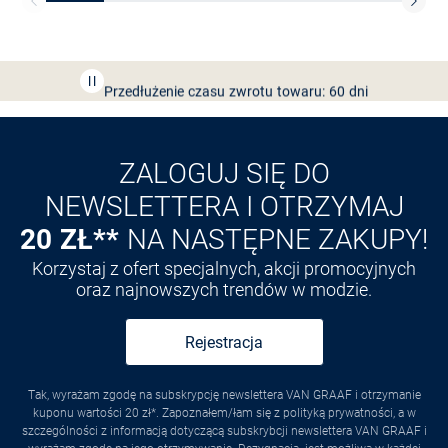
Bezpłatna dostawa z Friends
CLUB
Przedłużenie czasu zwrotu towaru: 60 dni
Odkryj aplikację VAN
GRAAF
ZALOGUJ SIĘ DO
NEWSLETTERA I OTRZYMAJ
20 ZŁ**
NA NASTĘPNE ZAKUPY!
Korzystaj z ofert specjalnych, akcji promocyjnych
oraz najnowszych trendów w modzie.
Rejestracja
Tak, wyrażam zgodę na subskrypcję newslettera VAN GRAAF i otrzymanie
kuponu wartości 20 zł*. Zapoznałem/łam się z polityką prywatności, a w
szczególności z informacją dotyczącą subskrybcji newslettera VAN GRAAF i