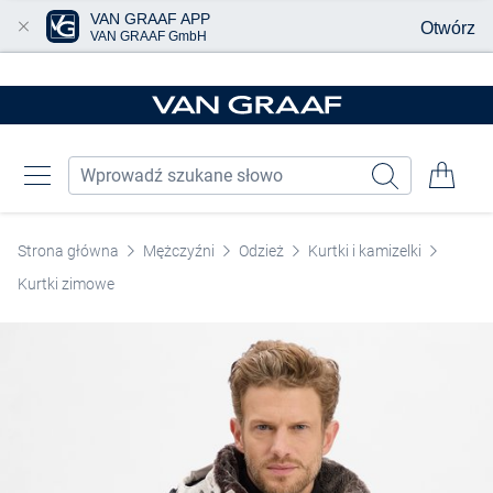
VAN GRAAF APP
Otwórz
VAN GRAAF GmbH
Przjedź do głównej zawartości
Strona główna
Mężczyźni
Odzież
Kurtki i kamizelki
Kurtki zimowe