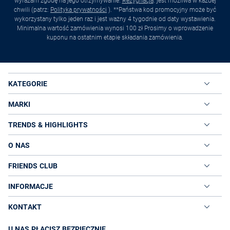
wyrażam zgodę na jego otrzymywanie.
Rezygnacja
. jest możliwa w każdej
chwili (patrz:
Polityka prywatności
). **Państwa kod promocyjny może być
wykorzystany tylko jeden raz i jest ważny 4 tygodnie od daty wystawienia.
Minimalna wartość zamówienia wynosi 100 zł Prosimy o wprowadzenie
kuponu na ostatnim etapie składania zamówienia.
KATEGORIE
MARKI
TRENDS & HIGHLIGHTS
O NAS
FRIENDS CLUB
INFORMACJE
KONTAKT
U NAS PŁACISZ BEZPIECZNIE