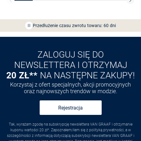
Bezpłatna dostawa z Friends
CLUB
Przedłużenie czasu zwrotu towaru: 60 dni
Odkryj aplikację VAN
GRAAF
ZALOGUJ SIĘ DO
NEWSLETTERA I OTRZYMAJ
20 ZŁ**
NA NASTĘPNE ZAKUPY!
Korzystaj z ofert specjalnych, akcji promocyjnych
oraz najnowszych trendów w modzie.
Rejestracja
Tak, wyrażam zgodę na subskrypcję newslettera VAN GRAAF i otrzymanie
kuponu wartości 20 zł*. Zapoznałem/łam się z polityką prywatności, a w
szczególności z informacją dotyczącą subskrybcji newslettera VAN GRAAF i