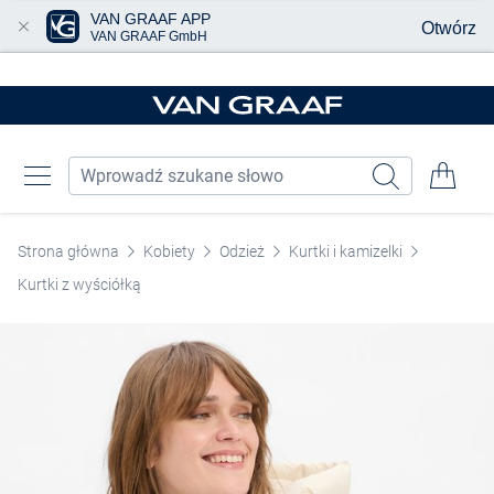
VAN GRAAF APP
Otwórz
VAN GRAAF GmbH
Przjedź do głównej zawartości
Strona główna
Kobiety
Odzież
Kurtki i kamizelki
Kurtki z wyściółką