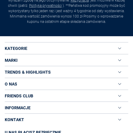
wyrażam zgodę na jego otrzymywanie.
Rezygnacja
. jest możliwa w każdej
chwili (patrz:
Polityka prywatności
). **Państwa kod promocyjny może być
wykorzystany tylko jeden raz i jest ważny 4 tygodnie od daty wystawienia.
Minimalna wartość zamówienia wynosi 100 zł Prosimy o wprowadzenie
kuponu na ostatnim etapie składania zamówienia.
KATEGORIE
MARKI
TRENDS & HIGHLIGHTS
O NAS
FRIENDS CLUB
INFORMACJE
KONTAKT
U NAS PŁACISZ BEZPIECZNIE