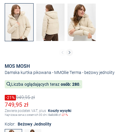
MOS MOSH
Damska kurtka pikowana - MMOllie Terma
- beżowy jednolity
Liczba oglądających teraz
osób: 280
.
949,95 zł
Cena obniżona o
-21%
Stara cena
Obniżona cena
749,95 zł
Zawiera podatek VAT, plus
Koszty wysyłki
Najniższa cena z ostatnich 30 dni:
949,95
zł
-21%
Kolor:
Beżowy Jednolity