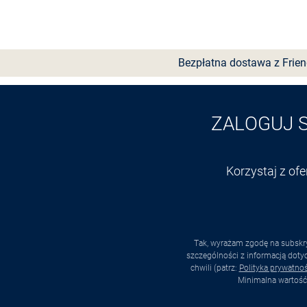
Wybierz rozmiar
Bezpłatna dostawa z Frie
ZALOGUJ 
Korzystaj z of
Tak, wyrażam zgodę na subskry
szczególności z informacją dot
chwili (patrz:
Polityka prywatnoś
Minimalna wartość