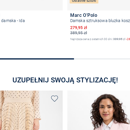
Ostatnie sztuki
d
Marc O'Polo
 damska - Ida
Damska sztruksowa bluzka kos
Obniżona cena
279,95 zł
389,95 zł
Najniższa cena z ostatnich 30 dni:
389,95
zł
-2
Wybierz rozmiar
Wybierz rozmiar
UZUPEŁNIJ SWOJĄ STYLIZACJĘ!