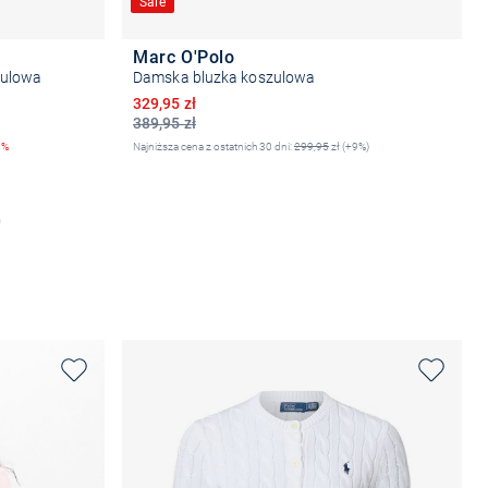
Sale
Marc O'Polo
zulowa
Damska bluzka koszulowa
Obniżona cena
329,95 zł
389,95 zł
8%
Najniższa cena z ostatnich 30 dni:
299,95
zł (+9%)
Wybierz rozmiar