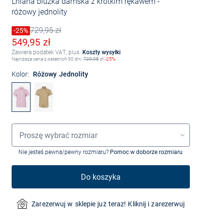
Lniana bluzka damska z krótkim rękawem
-
różowy jednolity
729,95 zł
Cena obniżona o
-25%
Stara cena
Obniżona cena
549,95 zł
Zawiera podatek VAT, plus
Koszty wysyłki
Najniższa cena z ostatnich 30 dni:
729,95
zł
-25%
Kolor:
Różowy Jednolity
Wybór rozmiaru
Proszę wybrać rozmiar
Nie jesteś pewna/pewny rozmiaru?
Pomoc w doborze rozmiaru
Do koszyka
Zarezerwuj w sklepie już teraz! Kliknij i zarezerwuj