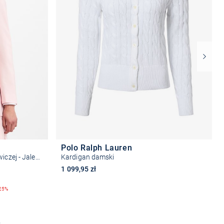
Polo Ralph Lauren
Długi blezer damski z wełny dziewiczej - Jaleto7
Kardigan damski
1 099,95 zł
25%
Wybierz rozmiar