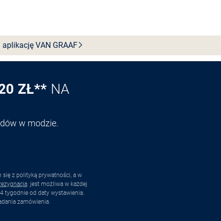
 aplikację VAN
GRAAF
20 ZŁ**
NA
endów w modzie.
ię z polityką prywatności, a w
ezygnacja
. jest możliwa w każdej
4 tygodnie od daty wystawienia.
adania zamówienia.