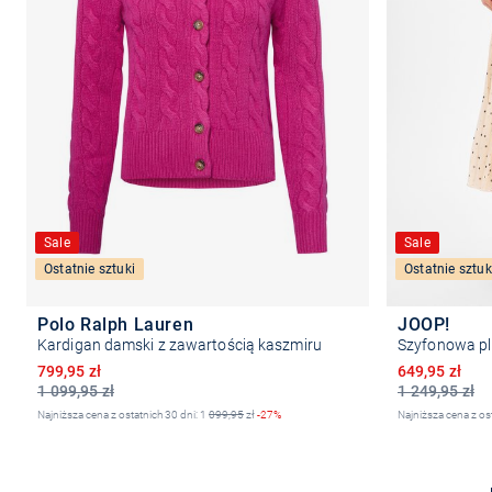
Sale
Sale
Ostatnie sztuki
Ostatnie sztuk
Polo Ralph Lauren
JOOP!
Kardigan damski z zawartością kaszmiru
Obniżona cena
Obniżona ce
799,95 zł
649,95 zł
1 099,95 zł
1 249,95 zł
Najniższa cena z ostatnich 30 dni: 1
099,95
zł
-27%
Najniższa cena z os