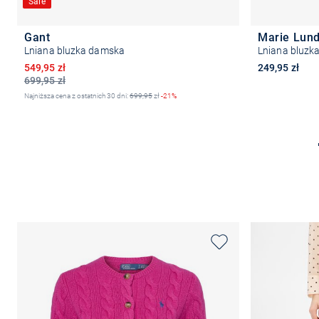
Sale
Gant
Marie Lun
Lniana bluzka damska
Lniana bluzka
Obniżona cena
549,95 zł
249,95 zł
699,95 zł
Najniższa cena z ostatnich 30 dni:
699,95
zł
-21%
Wybierz rozmiar