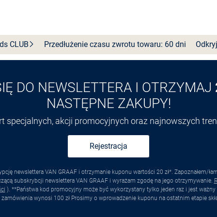
Wybierz rozmiar
Wybierz rozmiar
nds
CLUB
Przedłużenie czasu zwrotu towaru: 60 dni
Odkryj
SIĘ DO NEWSLETTERA I OTRZYMAJ
NASTĘPNE ZAKUPY!
ert specjalnych, akcji promocyjnych oraz najnowszych tr
Rejestracja
pcję newslettera VAN GRAAF i otrzymanie kuponu wartości 20 zł*. Zapoznałem/łam s
yczącą subskrybcji newslettera VAN GRAAF i wyrażam zgodę na jego otrzymywanie.
R
ci
). **Państwa kod promocyjny może być wykorzystany tylko jeden raz i jest ważny 
 zamówienia wynosi 100 zł Prosimy o wprowadzenie kuponu na ostatnim etapie skł