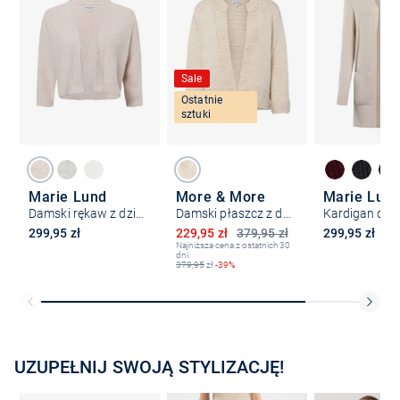
Sale
Ostatnie
sztuki
Marie Lund
More & More
Marie Lun
Damski rękaw z dzianiny
Damski płaszcz z dzianiny z zawartością alpaki
Kardigan dam
Obniżona cena
299,95 zł
229,95 zł
379,95 zł
299,95 zł
Najniższa cena z ostatnich 30
dni:
379,95
zł
-39%
UZUPEŁNIJ SWOJĄ STYLIZACJĘ!