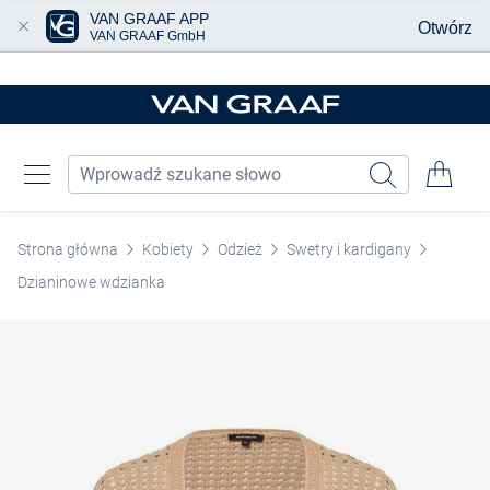
VAN GRAAF APP
Otwórz
VAN GRAAF GmbH
Przjedź do głównej zawartości
Strona główna
Kobiety
Odzież
Swetry i kardigany
Dzianinowe wdzianka