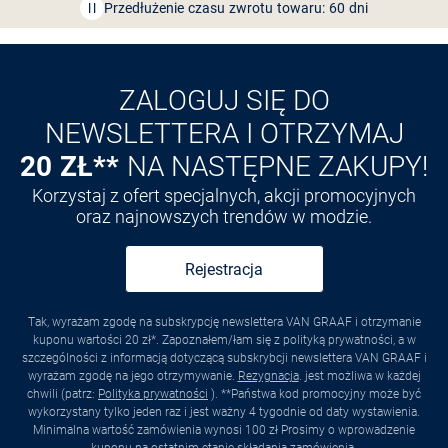
Przedłużenie czasu zwrotu towaru: 60 dni
Odkryj aplikację VAN
GRAAF
ZALOGUJ SIĘ DO
NEWSLETTERA I OTRZYMAJ
20 ZŁ**
NA NASTĘPNE ZAKUPY!
Korzystaj z ofert specjalnych, akcji promocyjnych
oraz najnowszych trendów w modzie.
Rejestracja
Tak, wyrażam zgodę na subskrypcję newslettera VAN GRAAF i otrzymanie
kuponu wartości 20 zł*. Zapoznałem/łam się z polityką prywatności, a w
szczególności z informacją dotyczącą subskrybcji newslettera VAN GRAAF i
wyrażam zgodę na jego otrzymywanie.
Rezygnacja
. jest możliwa w każdej
chwili (patrz:
Polityka prywatności
). **Państwa kod promocyjny może być
wykorzystany tylko jeden raz i jest ważny 4 tygodnie od daty wystawienia.
Minimalna wartość zamówienia wynosi 100 zł Prosimy o wprowadzenie