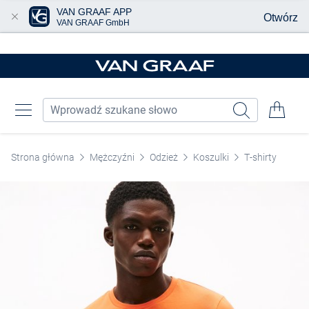
VAN GRAAF APP
Otwórz
VAN GRAAF GmbH
Przjedź do głównej zawartości
Strona główna
Mężczyźni
Odzież
Koszulki
T-shirty