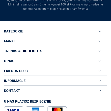
wykorzystany tylko jeden raz i jest ważny 4 tygodnie od daty wystawienia.
Minimalna wartość zamówienia wynosi 100 zł Prosimy o wprowadzenie
kuponu na ostatnim etapie składania zamówienia.
KATEGORIE
MARKI
TRENDS & HIGHLIGHTS
O NAS
FRIENDS CLUB
INFORMACJE
KONTAKT
U NAS PŁACISZ BEZPIECZNIE