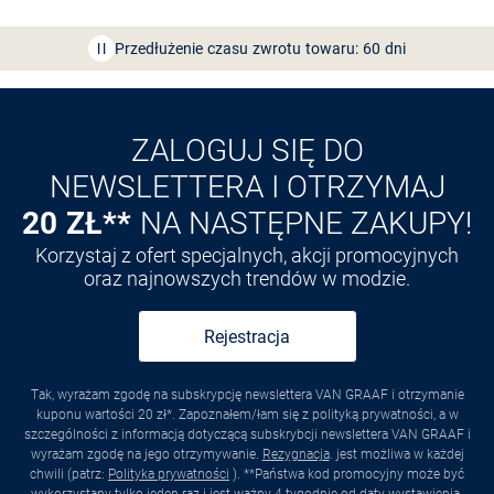
Bezpłatna dostawa z Friends
CLUB
Przedłużenie czasu zwrotu towaru: 60 dni
Odkryj aplikację VAN
GRAAF
ZALOGUJ SIĘ DO
NEWSLETTERA I OTRZYMAJ
20 ZŁ**
NA NASTĘPNE ZAKUPY!
Korzystaj z ofert specjalnych, akcji promocyjnych
oraz najnowszych trendów w modzie.
Rejestracja
Tak, wyrażam zgodę na subskrypcję newslettera VAN GRAAF i otrzymanie
kuponu wartości 20 zł*. Zapoznałem/łam się z polityką prywatności, a w
szczególności z informacją dotyczącą subskrybcji newslettera VAN GRAAF i
wyrażam zgodę na jego otrzymywanie.
Rezygnacja
. jest możliwa w każdej
chwili (patrz:
Polityka prywatności
). **Państwa kod promocyjny może być