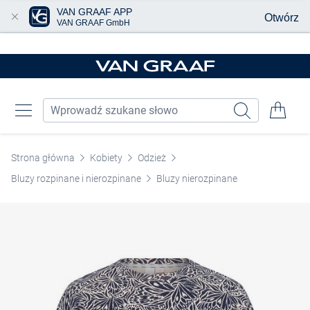
VAN GRAAF APP
Otwórz
VAN GRAAF GmbH
Przjedź do głównej zawartości
Strona główna
Kobiety
Odzież
Bluzy rozpinane i nierozpinane
Bluzy nierozpinane