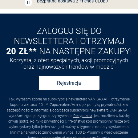
Przedłużenie czasu zwrotu towaru: 60 dni
Odkryj aplikację VAN
GRAAF
ZALOGUJ SIĘ DO
NEWSLETTERA I OTRZYMAJ
20 ZŁ**
NA NASTĘPNE ZAKUPY!
Korzystaj z ofert specjalnych, akcji promocyjnych
oraz najnowszych trendów w modzie.
Rejestracja
Tak, wyrażam zgodę na subskrypcję newslettera VAN GRAAF i otrzymanie
kuponu wartości 20 zł*. Zapoznałem/łam się z polityką prywatności, a w
szczególności z informacją dotyczącą subskrybcji newslettera VAN GRAAF i
wyrażam zgodę na jego otrzymywanie.
Rezygnacja
. jest możliwa w każdej
chwili (patrz:
Polityka prywatności
). **Państwa kod promocyjny może być
wykorzystany tylko jeden raz i jest ważny 4 tygodnie od daty wystawienia.
Minimalna wartość zamówienia wynosi 100 zł Prosimy o wprowadzenie