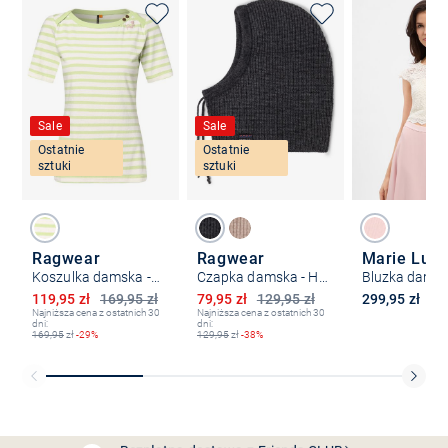
Sale
Sale
Ostatnie
Ostatnie
sztuki
sztuki
Ragwear
Ragwear
Marie Lun
Koszulka damska - Marina
Czapka damska - Hether
Bluzka dams
Obniżona cena
Obniżona cena
119,95 zł
169,95 zł
79,95 zł
129,95 zł
299,95 zł
Najniższa cena z ostatnich 30
Najniższa cena z ostatnich 30
dni:
dni:
169,95
zł
-29%
129,95
zł
-38%
Bezpłatna dostawa z Friends
CLUB