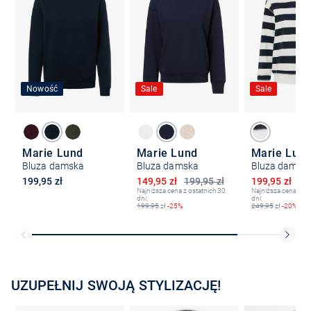
Nowość
Sale
Sale
Marie Lund
Marie Lund
Marie Lun
Bluza damska
Bluza damska
Bluza damsk
Obniżona cena
Obniżona ce
199,95 zł
149,95 zł
199,95 zł
199,95 zł
24
Najniższa cena z ostatnich 30
Najniższa cena z os
dni:
dni:
199,95
zł
-25%
249,95
zł
-20%
UZUPEŁNIJ SWOJĄ STYLIZACJĘ!