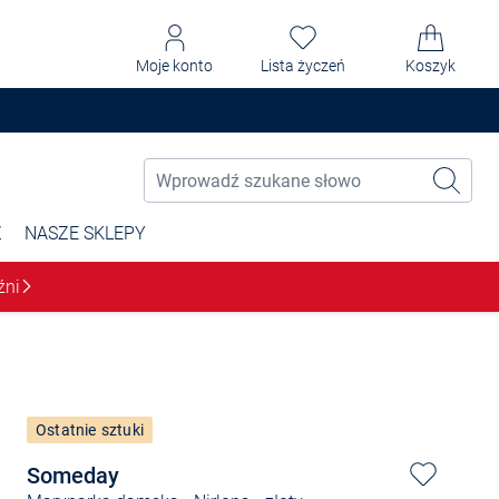
Moje konto
Lista życzeń
Koszyk
Ż
NASZE SKLEPY
źni
Ostatnie sztuki
Someday