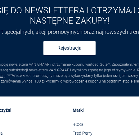
SIĘ DO NEWSLETTERA I OTRZYMAJ
NASTĘPNE ZAKUPY!
ert specjalnych, akcji promocyjnych oraz najnowszych tr
Rejestracja
pcję newslettera VAN GRAAF i otrzymanie kuponu wartości 20 zł*. Zapoznałem/łam s
yczącą subskrybcji newslettera VAN GRAAF i wyrażam zgodę na jego otrzymywanie.
R
ci
). **Państwa kod promocyjny może być wykorzystany tylko jeden raz i jest ważny 
 zamówienia wynosi 100 zł Prosimy o wprowadzenie kuponu na ostatnim etapie skł
czyźni
Marki
BOSS
wa
Fred Perry