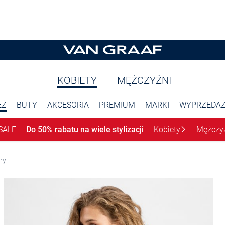
KOBIETY
MĘŻCZYŹNI
EŻ
BUTY
AKCESORIA
PREMIUM
MARKI
WYPRZEDA
SALE
Do 50% rabatu na wiele stylizacji
Kobiety
Mężczy
ry