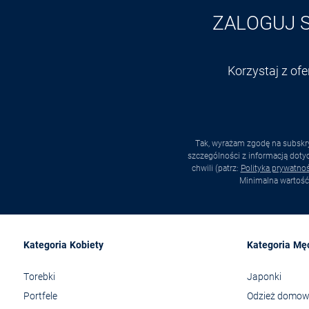
ZALOGUJ 
Korzystaj z of
Tak, wyrażam zgodę na subskry
szczególności z informacją dot
chwili (patrz:
Polityka prywatnoś
Minimalna wartość
Kategoria Kobiety
Kategoria Mę
Torebki
Japonki
Portfele
Odzież domo