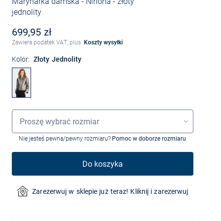
Marynarka damska - Nirlona
- złoty
jednolity
699,95 zł
Zawiera podatek VAT, plus
Koszty wysyłki
Kolor:
Złoty Jednolity
Wybór rozmiaru
Proszę wybrać rozmiar
Nie jesteś pewna/pewny rozmiaru?
Pomoc w doborze rozmiaru
Do koszyka
Zarezerwuj w sklepie już teraz! Kliknij i zarezerwuj