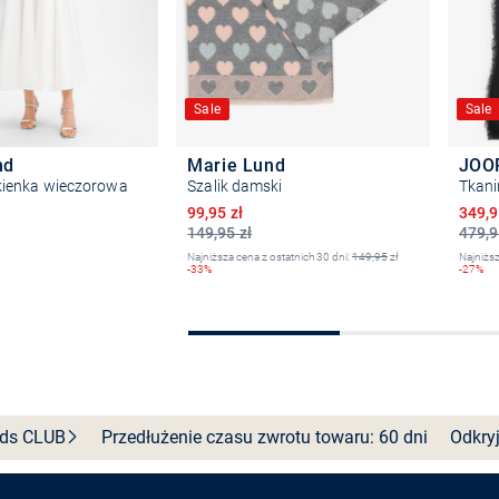
Sale
Sale
nd
Marie Lund
JOO
ienka wieczorowa
Szalik damski
Tkani
Obniżona cena
Obniż
99,95 zł
349,9
149,95 zł
479,9
Najniższa cena z ostatnich 30 dni:
149,95
zł
Najniższ
-33%
-27%
ierz rozmiar
Do koszyka
nds
CLUB
Przedłużenie czasu zwrotu towaru: 60 dni
Odkryj