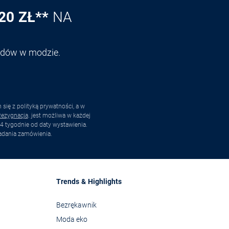
20 ZŁ**
NA
endów w modzie.
ię z polityką prywatności, a w
ezygnacja
. jest możliwa w każdej
4 tygodnie od daty wystawienia.
adania zamówienia.
Trends & Highlights
Bezrękawnik
Moda eko