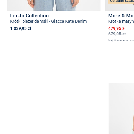
Ostatnie sztuk
Liu Jo Collection
More & Mo
Krótki blezer damski - Giacca Kate Denim
Krótka mary
Obniżona ce
1 039,95 zł
479,95 zł
679,95 zł
Najniższa cena z os
Wybierz rozmiar