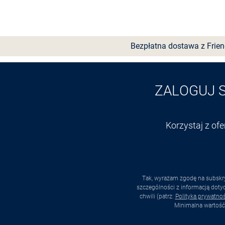
Bezpłatna dostawa z Frie
ZALOGUJ 
Korzystaj z of
Tak, wyrażam zgodę na subskry
szczególności z informacją dot
chwili (patrz:
Polityka prywatnoś
Minimalna wartość