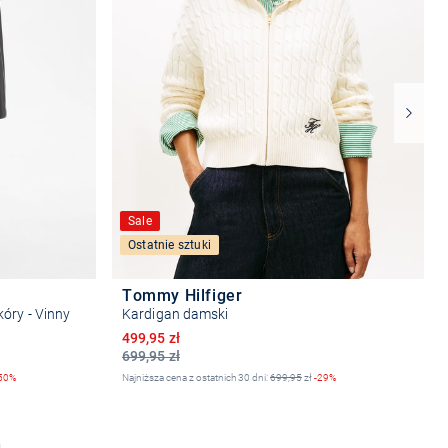
Sale
Ostatnie sztuki
Tommy Hilfiger
óry - Vinny
Kardigan damski
Obniżona cena
499,95 zł
699,95 zł
50%
Najniższa cena z ostatnich 30 dni:
699,95
zł
-29%