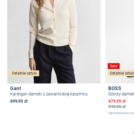
Sale
Ostatnie sztuki
Ostatnie sztuk
Gant
BOSS
Kardigan damski z zawartością kaszmiru
Dżinsy damski
Obniżona ce
699,95 zł
479,95 zł
949,95 zł
Najniższa cena z os
Wybierz rozmiar