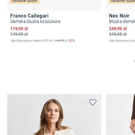
Ostatnie sztuki
Ostatnie sztuk
Franco Callegari
Neo Noir
Damska bluzka koszulowa
Bluzka damsk
Obniżona cena
Obniżona ce
119,95 zł
249,95 zł
149,95 zł
349,95 zł
Najniższa cena z ostatnich 30 dni:
149,95
zł
-20%
Najniższa cena z os
Wybierz rozmiar