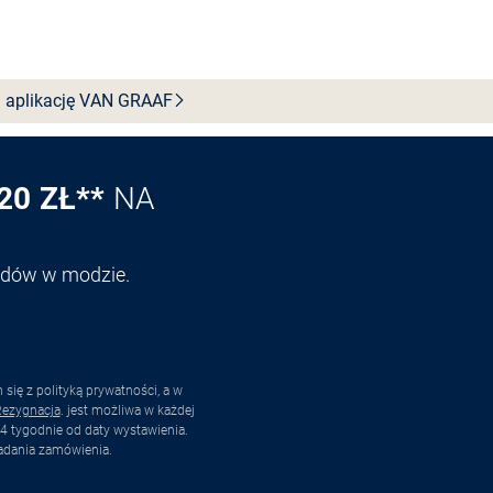
Wybierz rozmiar
 aplikację VAN
GRAAF
20 ZŁ**
NA
endów w modzie.
ię z polityką prywatności, a w
ezygnacja
. jest możliwa w każdej
4 tygodnie od daty wystawienia.
adania zamówienia.