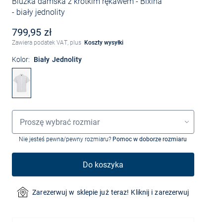
Bluzka damska z krótkim rękawem - Bixina
- biały jednolity
799,95 zł
Zawiera podatek VAT, plus
Koszty wysyłki
Kolor:
Biały Jednolity
Wybór rozmiaru
Proszę wybrać rozmiar
Nie jesteś pewna/pewny rozmiaru?
Pomoc w doborze rozmiaru
Do koszyka
Zarezerwuj w sklepie już teraz! Kliknij i zarezerwuj