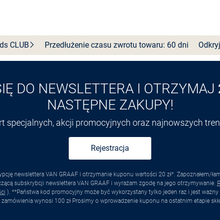
Wybierz rozmiar
Wybierz rozmiar
nds
CLUB
Przedłużenie czasu zwrotu towaru: 60 dni
Odkryj
SIĘ DO NEWSLETTERA I OTRZYMAJ
NASTĘPNE ZAKUPY!
ert specjalnych, akcji promocyjnych oraz najnowszych tr
Rejestracja
pcję newslettera VAN GRAAF i otrzymanie kuponu wartości 20 zł*. Zapoznałem/łam s
yczącą subskrybcji newslettera VAN GRAAF i wyrażam zgodę na jego otrzymywanie.
R
ci
). **Państwa kod promocyjny może być wykorzystany tylko jeden raz i jest ważny 
 zamówienia wynosi 100 zł Prosimy o wprowadzenie kuponu na ostatnim etapie skł