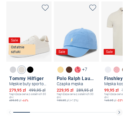
Sale
Ostatnie
sztuki
Sale
Sale
+7
Tommy Hilfiger
Polo Ralph Lauren
Męskie buty sportowe z zawartością skóry
Czapka męska
Obniżona cena
Obniżona cena
Obniżona ce
279,95 zł
499,95 zł
229,95 zł
289,95 zł
99,95 zł
149,
Najniższa cena z ostatnich 30
Najniższa cena z ostatnich 30
Najniższa cena z os
dni:
dni:
dni:
499,95
zł
-44%
199,95
zł (+13%)
149,95
zł
-33%
Bezpłatna dostawa z Friends
CLUB