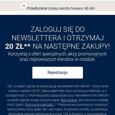
Przedłużenie czasu zwrotu towaru: 60 dni
Odkryj aplikację VAN
GRAAF
ZALOGUJ SIĘ DO
NEWSLETTERA I OTRZYMAJ
20 ZŁ**
NA NASTĘPNE ZAKUPY!
Korzystaj z ofert specjalnych, akcji promocyjnych
oraz najnowszych trendów w modzie.
Rejestracja
Tak, wyrażam zgodę na subskrypcję newslettera VAN GRAAF i otrzymanie
kuponu wartości 20 zł*. Zapoznałem/łam się z polityką prywatności, a w
szczególności z informacją dotyczącą subskrybcji newslettera VAN GRAAF i
wyrażam zgodę na jego otrzymywanie.
Rezygnacja
. jest możliwa w każdej
chwili (patrz:
Polityka prywatności
). **Państwa kod promocyjny może być
wykorzystany tylko jeden raz i jest ważny 4 tygodnie od daty wystawienia.
Minimalna wartość zamówienia wynosi 100 zł Prosimy o wprowadzenie