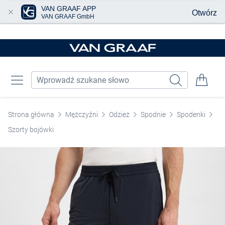
VAN GRAAF APP
Otwórz
VAN GRAAF GmbH
Przjedź do głównej zawartości
Strona główna
Mężczyźni
Odzież
Spodnie
Spodenki
Szorty bojówki