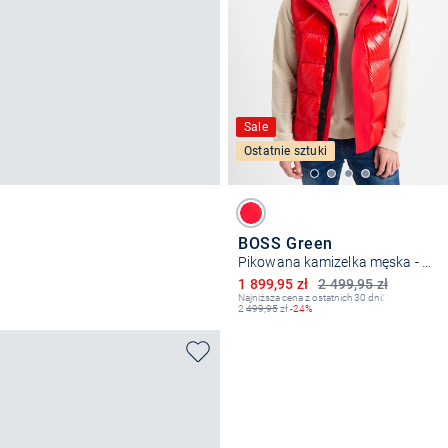
Sale
Ostatnie sztuki
BOSS Green
Pikowana kamizelka męska - V_Ronnie
Obniżona cena
1 899,95 zł
2 499,95 zł
Najniższa cena z ostatnich 30 dni:
2
499,95
zł
-24%