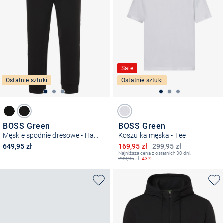
Sale
Ostatnie sztuki
Ostatnie sztuki
BOSS Green
BOSS Green
Męskie spodnie dresowe - Hadiko
Koszulka męska - Tee
Obniżona cena
649,95 zł
169,95 zł
299,95 zł
Najniższa cena z ostatnich 30 dni:
299,95
zł
-43%