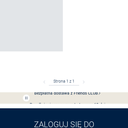
Bezpłatna dostawa z Friends
CLUB
Przedłużenie czasu zwrotu towaru: 60 dni
Odkryj aplikację VAN
GRAAF
ZALOGUJ SIĘ DO