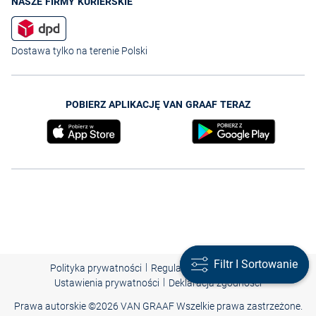
NASZE FIRMY KURIERSKIE
Dostawa tylko na terenie Polski
POBIERZ APLIKACJĘ VAN GRAAF TERAZ
Filtr I Sortowanie
Filtr I Sortowanie
|
|
|
Polityka prywatności
Regulamin
Nota prawna
|
Ustawienia prywatności
Deklaracja zgodności
Prawa autorskie ©
2026 VAN GRAAF Wszelkie prawa zastrzeżone.