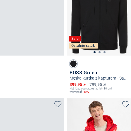
Sale
Ostatnie sztuki
BOSS Green
Męska kurtka z kapturem - Saggy
Obniżona cena
399,95 zł
799,95 zł
Najniższa cena z ostatnich 30 dni:
799,95
zł
-50%