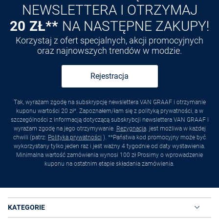
NEWSLETTERA I OTRZYMAJ
20 ZŁ**
NA NASTĘPNE ZAKUPY!
Korzystaj z ofert specjalnych, akcji promocyjnych
oraz najnowszych trendów w modzie.
Rejestracja
Tak, wyrażam zgodę na subskrypcję newslettera VAN GRAAF i otrzymanie
kuponu wartości 20 zł*. Zapoznałem/łam się z polityką prywatności, a w
szczególności z informacją dotyczącą subskrybcji newslettera VAN GRAAF i
wyrażam zgodę na jego otrzymywanie.
Rezygnacja
. jest możliwa w każdej
chwili (patrz:
Polityka prywatności
). **Państwa kod promocyjny może być
wykorzystany tylko jeden raz i jest ważny 4 tygodnie od daty wystawienia.
Minimalna wartość zamówienia wynosi 100 zł Prosimy o wprowadzenie
kuponu na ostatnim etapie składania zamówienia.
KATEGORIE