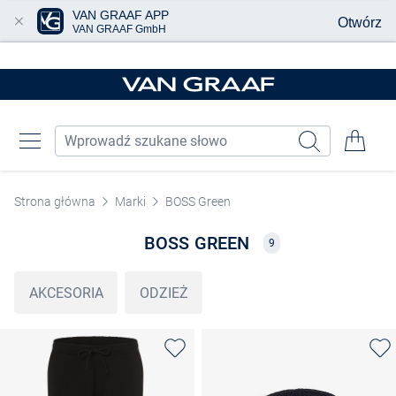
VAN GRAAF APP
Otwórz
VAN GRAAF GmbH
Przjedź do głównej zawartości
Strona główna
Marki
BOSS Green
BOSS GREEN
9
AKCESORIA
ODZIEŻ