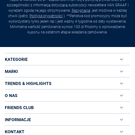
szczególności z informacją dotyczącą subskrybcji newslettera VAN GRAAF i
wyrażam zgodę na jego otrzymywanie.
Rezygnacja
. jest możliwa w każdej
chwili (patrz:
Polityka prywatności
). **Państwa kod promocyjny może być
wykorzystany tylko jeden raz i jest ważny 4 tygodnie od daty wystawienia.
Minimalna wartość zamówienia wynosi 100 zł Prosimy o wprowadzenie
kuponu na ostatnim etapie składania zamówienia.
KATEGORIE
MARKI
TRENDS & HIGHLIGHTS
O NAS
FRIENDS CLUB
INFORMACJE
KONTAKT