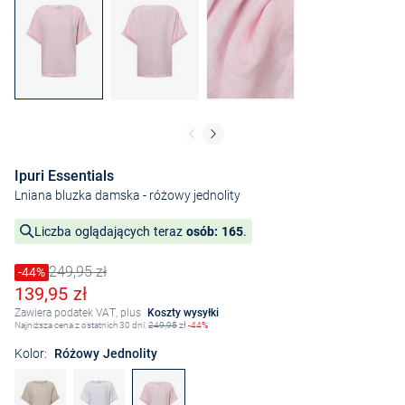
Ipuri Essentials
Lniana bluzka damska
- różowy jednolity
Liczba oglądających teraz
osób: 165
.
249,95 zł
Cena obniżona o
-44%
Stara cena
Obniżona cena
139,95 zł
Zawiera podatek VAT, plus
Koszty wysyłki
Najniższa cena z ostatnich 30 dni:
249,95
zł
-44%
Kolor:
Różowy Jednolity