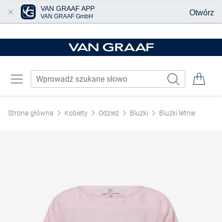
VAN GRAAF APP
Otwórz
VAN GRAAF GmbH
Przjedź do głównej zawartości
Strona główna
Kobiety
Odzież
Bluzki
Bluzki letnie