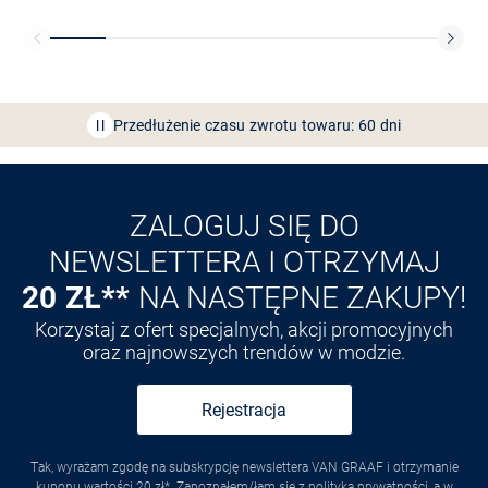
Bezpłatna dostawa z Friends
CLUB
Przedłużenie czasu zwrotu towaru: 60 dni
Odkryj aplikację VAN
GRAAF
ZALOGUJ SIĘ DO
NEWSLETTERA I OTRZYMAJ
20 ZŁ**
NA NASTĘPNE ZAKUPY!
Korzystaj z ofert specjalnych, akcji promocyjnych
oraz najnowszych trendów w modzie.
Rejestracja
Tak, wyrażam zgodę na subskrypcję newslettera VAN GRAAF i otrzymanie
kuponu wartości 20 zł*. Zapoznałem/łam się z polityką prywatności, a w