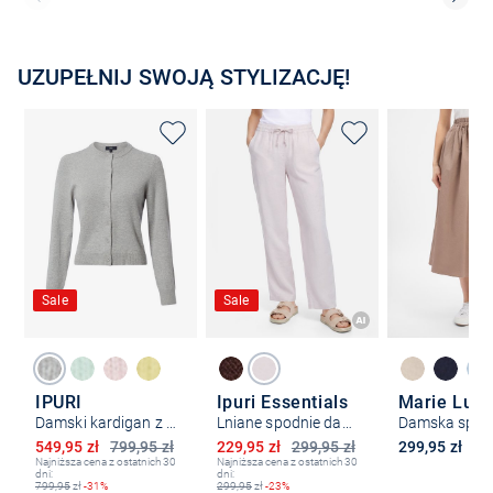
UZUPEŁNIJ SWOJĄ STYLIZACJĘ!
Sale
Sale
IPURI
Ipuri Essentials
Marie Lun
Damski kardigan z kaszmiru
Lniane spodnie damskie
Obniżona cena
Obniżona cena
549,95 zł
799,95 zł
229,95 zł
299,95 zł
299,95 zł
Najniższa cena z ostatnich 30
Najniższa cena z ostatnich 30
dni:
dni:
799,95
zł
-31%
299,95
zł
-23%