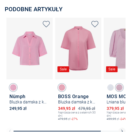
PODOBNE ARTYKUŁY
Sale
Sale
Nümph
BOSS Orange
MOS MOS
Bluzka damska z krótkim rękawem - NUNathalia
Bluzka damska z krótkim rękawem - Befelina
Obniżona cena
Obniżona ce
249,95 zł
349,95 zł
479,95 zł
379,95 zł
49
Najniższa cena z ostatnich 30
Najniższa cena z os
dni:
dni:
479,95
zł
-27%
499,95
zł
-24%