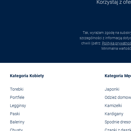
Korzystaj z of
Tak, wyrażam zgodę na subskry
szczególności z informacją dot
chwili (patrz:
Polityka prywatnoś
Minimalna wartość
Kategoria Kobiety
Kategoria Mę
Torebki
Japonki
Portfele
Odzież domo
Legginsy
Kamizelki
Paski
Kardigany
Baleriny
Spodnie dres
Chusty
Czapki z dasz