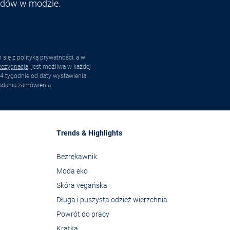
endów w modzie.
ię z polityką prywatności, a w
ezygnacja
. jest możliwa w każdej
4 tygodnie od daty wystawienia.
adania zamówienia.
Trends & Highlights
Bezrękawnik
Moda eko
Skóra vegańska
Długa i puszysta odzież wierzchnia
Powrót do pracy
Kratka