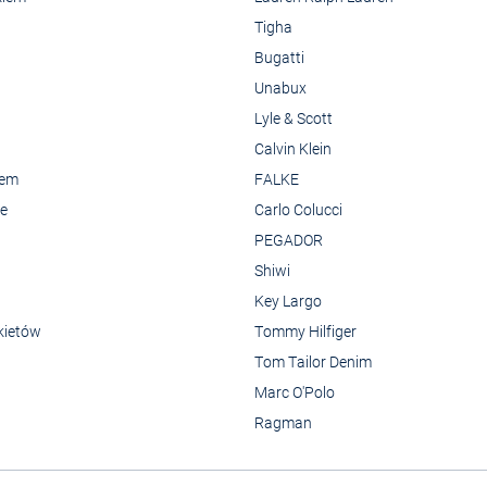
Tigha
Bugatti
Unabux
Lyle & Scott
Calvin Klein
rem
FALKE
we
Carlo Colucci
PEGADOR
Shiwi
Key Largo
kietów
Tommy Hilfiger
Tom Tailor Denim
Marc O'Polo
Ragman