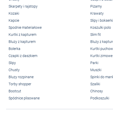
Skarpety i rajstopy
Pizamy
Kozaki
Krawaty
Kapcie
Slipy i bokserki
Spodnie materiałowe
Koszulki polo
Kurtki z kapturem
Slim fit
Bluzy z kapturem
Bluzy z kaptu
Bolerka
Kurtki pucho
Czapki z daszkiem
Kurtki zimowe
Slipy
Parki
Chusty
Muszki
Bluzy rozpinane
Spinki do man
Torby shopper
Szaliki
Bootcut
Chinosy
Spódnice plisowane
Podkoszulki