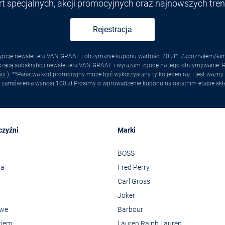
ert specjalnych, akcji promocyjnych oraz najnowszych tr
Rejestracja
pcję newslettera VAN GRAAF i otrzymanie kuponu wartości 20 zł*. Zapoznałem/łam s
yczącą subskrybcji newslettera VAN GRAAF i wyrażam zgodę na jego otrzymywanie.
R
ci
). **Państwa kod promocyjny może być wykorzystany tylko jeden raz i jest ważny 
 zamówienia wynosi 100 zł Prosimy o wprowadzenie kuponu na ostatnim etapie skł
czyźni
Marki
BOSS
wa
Fred Perry
Carl Gross
Joker
owe
Barbour
kiem
Lauren Ralph Lauren