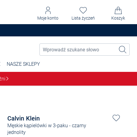
Moje konto
Lista życzeń
Koszyk
Ż
NASZE SKLEPY
źni
Calvin Klein
Męskie kąpielówki w 3-paku
- czarny
jednolity