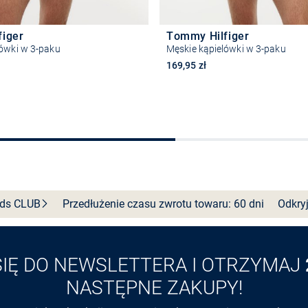
figer
Tommy Hilfiger
lówki w 3-paku
Męskie kąpielówki w 3-paku
169,95 zł
Wybierz rozmiar
Wybierz rozmiar
nds
CLUB
Przedłużenie czasu zwrotu towaru: 60 dni
Odkryj
SIĘ DO NEWSLETTERA I OTRZYMAJ
NASTĘPNE ZAKUPY!