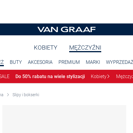
KOBIETY
MĘŻCZYŹNI
EŻ
BUTY
AKCESORIA
PREMIUM
MARKI
WYPRZEDA
SALE
Do 50% rabatu na wiele stylizacji
Kobiety
Mężczy
na
Slipy i bokserki