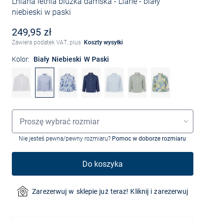
Lniana letnia bluzka damska - Liane
- biały
niebieski w paski
249,95 zł
Zawiera podatek VAT, plus
Koszty wysyłki
Kolor:
Biały Niebieski W Paski
Wybór rozmiaru
Proszę wybrać rozmiar
Nie jesteś pewna/pewny rozmiaru?
Pomoc w doborze rozmiaru
Do koszyka
Zarezerwuj w sklepie już teraz! Kliknij i zarezerwuj