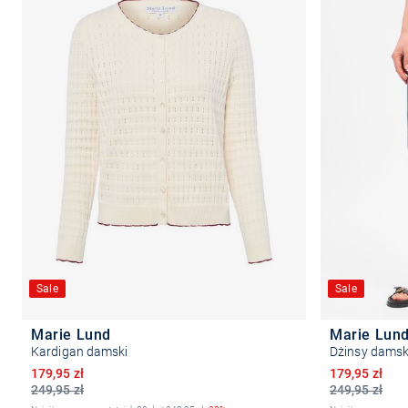
Sale
Sale
Marie Lund
Marie Lun
Kardigan damski
Dżinsy damsk
Obniżona cena
Obniżona ce
179,95 zł
179,95 zł
249,95 zł
249,95 zł