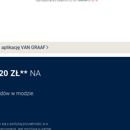
Najniższa cena z ostatnich 30 dni:
699,95
zł
-31%
Wybierz rozmiar
 aplikację VAN
GRAAF
20 ZŁ**
NA
endów w modzie.
ię z polityką prywatności, a w
ezygnacja
. jest możliwa w każdej