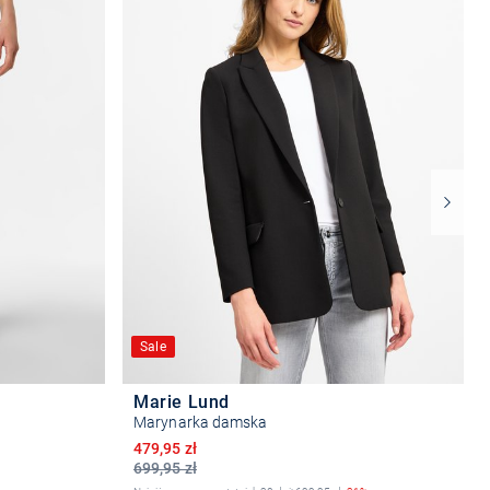
Sale
Marie Lund
Marynarka damska
Obniżona cena
479,95 zł
699,95 zł