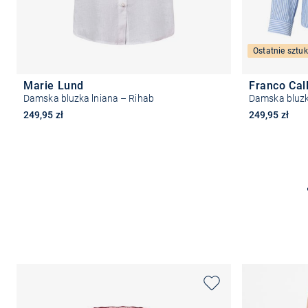
Ostatnie sztuk
Marie Lund
Franco Cal
Damska bluzka lniana – Rihab
Damska bluzk
249,95 zł
249,95 zł
+6
Wybierz rozmiar