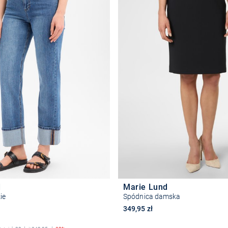
d
Marie Lund
ie
Spódnica damska
na
349,95 zł