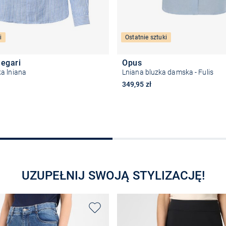
i
Ostatnie sztuki
legari
Opus
a lniana
Lniana bluzka damska - Fulis
349,95 zł
Wybierz rozmiar
Wybierz rozmiar
UZUPEŁNIJ SWOJĄ STYLIZACJĘ!