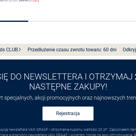
tatnich 30 dni:
249,95
zł
-28%
Wybierz rozmiar
Wybierz rozmiar
nds
CLUB
Przedłużenie czasu zwrotu towaru: 60 dni
Odkryj
SIĘ DO NEWSLETTERA I OTRZYMAJ
NASTĘPNE ZAKUPY!
ert specjalnych, akcji promocyjnych oraz najnowszych tr
Rejestracja
pcję newslettera VAN GRAAF i otrzymanie kuponu wartości 20 zł*. Zapoznałem/łam s
yczącą subskrybcji newslettera VAN GRAAF i wyrażam zgodę na jego otrzymywanie.
R