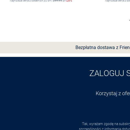
Najniższa cena z ostatnich 30 dni:
249,95
zł
-28%
Najniższa cena z os
Wybierz rozmiar
Bezpłatna dostawa z Frie
ZALOGUJ 
Korzystaj z of
Tak, wyrażam zgodę na subskry
szczególności z informacją dot